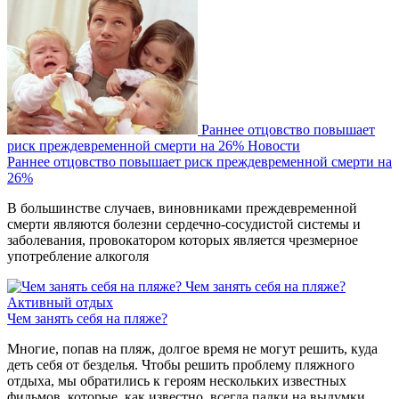
Раннее отцовство повышает
риск преждевременной смерти на 26%
Новости
Раннее отцовство повышает риск преждевременной смерти на
26%
В большинстве случаев, виновниками преждевременной
смерти являются болезни сердечно-сосудистой системы и
заболевания, провокатором которых является чрезмерное
употребление алкоголя
Чем занять себя на пляже?
Активный отдых
Чем занять себя на пляже?
Многие, попав на пляж, долгое время не могут решить, куда
деть себя от безделья. Чтобы решить проблему пляжного
отдыха, мы обратились к героям нескольких известных
фильмов, которые, как известно, всегда падки на выдумки.