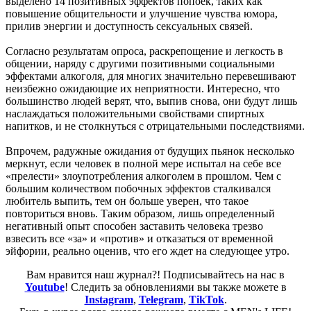
выделено 14 позитивных эффектов попоек, таких как
повышение общительности и улучшение чувства юмора,
прилив энергии и доступность сексуальных связей.
Согласно результатам опроса, раскрепощение и легкость в
общении, наряду с другими позитивными социальными
эффектами алкоголя, для многих значительно перевешивают
неизбежно ожидающие их неприятности. Интересно, что
большинство людей верят, что, выпив снова, они будут лишь
наслаждаться положительными свойствами спиртных
напитков, и не столкнуться с отрицательными последствиями.
Впрочем, радужные ожидания от будущих пьянок несколько
меркнут, если человек в полной мере испытал на себе все
«прелести» злоупотребления алкоголем в прошлом. Чем с
большим количеством побочных эффектов сталкивался
любитель выпить, тем он больше уверен, что такое
повториться вновь. Таким образом, лишь определенный
негативный опыт способен заставить человека трезво
взвесить все «за» и «против» и отказаться от временной
эйфории, реально оценив, что его ждет на следующее утро.
Вам нравится наш журнал?! Подписывайтесь на нас в
Youtube
! Следить за обновлениями вы также можете в
Instagram
,
Telegram
,
TikTok
.