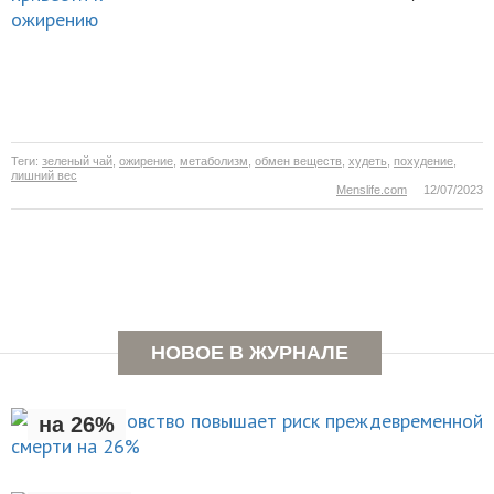
Теги:
зеленый чай
,
ожирение
,
метаболизм
,
обмен веществ
,
худеть
,
похудение
,
лишний вес
Menslife.com
12/07/2023
Раннее отцовство повышает
НОВОЕ В ЖУРНАЛЕ
риск преждевременной смерти
на 26%
Чем занять себя на
НОВОСТИ
пляже?