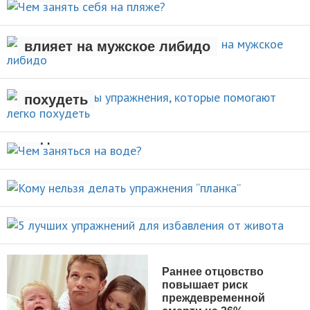
Рождение ребенка негативно
АКТИВНЫЙ ОТДЫХ
влияет на мужское либидо
Стали известны упражнения,
которые помогают легко
НОВОСТИ
похудеть
Чем заняться на
НОВОСТИ
воде?
Кому нельзя делать упражнения
ВИДЫ СПОРТА
“планка”
5 лучших упражнений для
НОВОСТИ
избавления от живота
ПОХУДЕНИЕ
Раннее отцовство
повышает риск
преждевременной