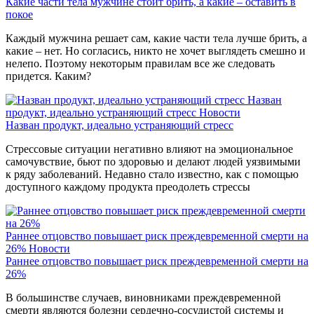
Какие части тела мужчине стоит брить, а какие – оставить в
покое
Каждый мужчина решает сам, какие части тела лучше брить, а
какие – нет. Но согласись, никто не хочет выглядеть смешно и
нелепо. Поэтому некоторым правилам все же следовать
придется. Каким?
Назван
продукт, идеально устраняющий стресс
Новости
Назван продукт, идеально устраняющий стресс
Стрессовые ситуации негативно влияют на эмоциональное
самочувствие, бьют по здоровью и делают людей уязвимыми
к ряду заболеваний. Недавно стало известно, как с помощью
доступного каждому продукта преодолеть стрессы
Раннее отцовство повышает риск преждевременной смерти на
26%
Новости
Раннее отцовство повышает риск преждевременной смерти на
26%
В большинстве случаев, виновниками преждевременной
смерти являются болезни сердечно-сосудистой системы и