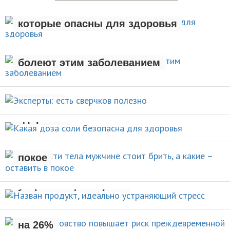
Семь вредных привычек,
которые опасны для здоровья
Люди с лишним весом чаще
ЗДОРОВЫЙ ОБРАЗ ЖИЗНИ
болеют этим заболеванием
Эксперты: есть сверчков
НОВОСТИ
полезно
Какая доза соли безопасна для
НОВОСТИ
здоровья
Какие части тела мужчине стоит
брить, а какие – оставить в
НОВОСТИ
покое
Назван продукт, идеально
УХОД ЗА СОБОЙ
устраняющий стресс
Раннее отцовство повышает
риск преждевременной смерти
НОВОСТИ
на 26%