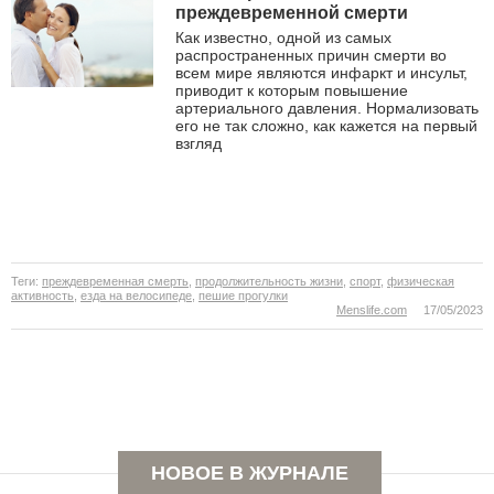
преждевременной смерти
Как известно, одной из самых
распространенных причин смерти во
всем мире являются инфаркт и инсульт,
приводит к которым повышение
артериального давления. Нормализовать
его не так сложно, как кажется на первый
взгляд
Теги:
преждевременная смерть
,
продолжительность жизни
,
спорт
,
физическая
активность
,
езда на велосипеде
,
пешие прогулки
Menslife.com
17/05/2023
НОВОЕ В ЖУРНАЛЕ