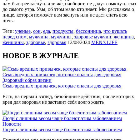
нам быстрее заснуть или же, наоборот, не дадут сомкнуть глаз
до самого утра. Увы, об этом мало кто знает. Мы расскажем о
пище, которая поможет вам заснуть или не даст спать всю
ночь.
Теги:
ученые
,
сон
,
еда
,
продукты
,
бессонница
,
что кушать
перед сном
,
мужчина
,
мужчины
,
здоровье мужчин
,
женщина
,
женщины
,
здоровье
,
здоровья
12/08/2024
MEN’s LIFE
НОВОЕ В ЖУРНАЛЕ
Семь вредных привычек, которые опасны для здоровья
Здоровый образ жизни
Семь вредных привычек, которые опасны для здоровья
Есть, на первый взгляд, безобидные действия, после которых
вред для здоровья не заставит себя долго ждать
Люди с лишним весом чаще болеют этим заболеванием
Новости
Люди с лишним весом чаще болеют этим заболеванием