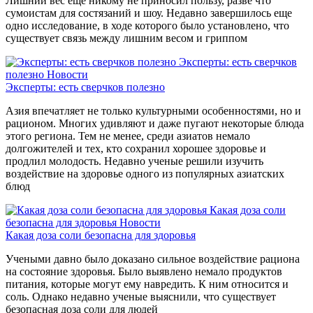
Лишний вес еще никому не приносил пользу, разве что
сумоистам для состязаний и шоу. Недавно завершилось еще
одно исследование, в ходе которого было установлено, что
существует связь между лишним весом и гриппом
Эксперты: есть сверчков
полезно
Новости
Эксперты: есть сверчков полезно
Азия впечатляет не только культурными особенностями, но и
рационом. Многих удивляют и даже пугают некоторые блюда
этого региона. Тем не менее, среди азиатов немало
долгожителей и тех, кто сохранил хорошее здоровье и
продлил молодость. Недавно ученые решили изучить
воздействие на здоровье одного из популярных азиатских
блюд
Какая доза соли
безопасна для здоровья
Новости
Какая доза соли безопасна для здоровья
Учеными давно было доказано сильное воздействие рациона
на состояние здоровья. Было выявлено немало продуктов
питания, которые могут ему навредить. К ним относится и
соль. Однако недавно ученые выяснили, что существует
безопасная доза соли для людей