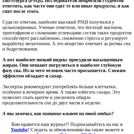
Питтсбурга (PSQI). Исследователи попросили студентов
ответить, как часто они едят те или иные продукты, и как
спят после этого.
Судя по ответам, наиболее высокий PSQI получился у
цельнозерновых. Ученые отметили, что богатый магнием,
триптофаном и сложными углеводами состав таких продуктов
способствует расслаблению, снижению стресса и регулирует
выработку мелатонина. А это вещество отвечает за ритмы сна
и бодрствования.
А вот наиболее низкий индекс присудили насыщенным
жирам. Они мешают погрузиться в наиболее глубокую
фазу сна. Из-за чего человек часто просыпается. Схожим
эффектом обладает и сахар.
Эксперты рекомендуют употреблять больше клетчатки,
особенно в вечернее время. А также избегать сахара. Это
позволит спать крепче и увеличить общую
продолжительность сна до двух часов в неделю.
А ты замечал, как питание влияет на твой отдых?
Вам нравится наш журнал?! Подписывайтесь на нас в
Youtube
! Следить за обновлениями вы также можете в