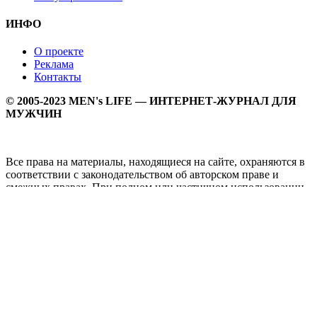
ИНФО
О проекте
Реклама
Контакты
© 2005-2023 MEN's LIFE — ИНТЕРНЕТ-ЖУРНАЛ ДЛЯ
МУЖЧИН
Все права на материалы, находящиеся на сайте, охраняются в
соответствии с законодательством об авторском праве и
смежных правах. При полном или частичном использовании
материалов прямая активная гипперссылка на
Мужской
журнал MEN's LIFE
обязательна.
MEN's LIFE - интернет-журнал для мужчин, который
заслуженно входит в ТОП лучших мужских журналов и
порталов. Ежедневно самое важное на самые волнующие
мужскую аудиторию темы - здоровый образ жизни, секс и
отношения, правила питания и диеты, фитнес и тренировки,
мужская мода и мужской стиль, карьера и деньги, мужской
досуг и многое другое в нашем мужском журнале.