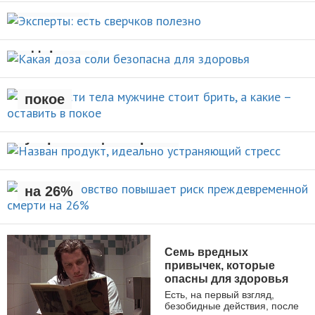
НОВОСТИ
полезно
Какая доза соли безопасна для
НОВОСТИ
здоровья
Какие части тела мужчине стоит
брить, а какие – оставить в
НОВОСТИ
покое
Назван продукт, идеально
УХОД ЗА СОБОЙ
устраняющий стресс
Раннее отцовство повышает
риск преждевременной смерти
НОВОСТИ
на 26%
НОВОСТИ
Семь вредных
привычек, которые
опасны для здоровья
Есть, на первый взгляд,
безобидные действия, после