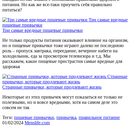
питания. Но как же все-таки приучить себя правильно
питаться?
Три самые вредные
пищевые привычки
Три самые вредные пищевые привычки
Не только продукты питания оказывают влияние на организм,
но и пищевые привычки тоже играют далеко не последнюю
роль – пропуск завтрака, переедание, вечерние набеги на
холодильник, еда за просмотром телевизора и т.д. Мы
расскажем, какие пищевые пристрастия самые вредные для
здоровья
Странные
привычки, которые продлевают жизнь
Странные привычки, которые продлевают жизнь
Некоторые из этих привычек могут показаться не только не
полезными, но и вовсе вредными, хотя на самом деле это
совсем не так
Теги:
пищевые привычки
,
привычка
,
правильное питание
01/02/2024
Menslife.com