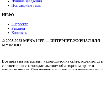
Лучшие заведения
Популярные темы
ИНФО
О проекте
Реклама
Контакты
© 2005-2023 MEN's LIFE — ИНТЕРНЕТ-ЖУРНАЛ ДЛЯ
МУЖЧИН
Все права на материалы, находящиеся на сайте, охраняются в
соответствии с законодательством об авторском праве и
смежных правах. При полном или частичном использовании
материалов прямая активная гипперссылка на
Мужской
журнал MEN's LIFE
обязательна.
MEN's LIFE - интернет-журнал для мужчин, который
заслуженно входит в ТОП лучших мужских журналов и
порталов. Ежедневно самое важное на самые волнующие
мужскую аудиторию темы - здоровый образ жизни, секс и
отношения, правила питания и диеты, фитнес и тренировки,