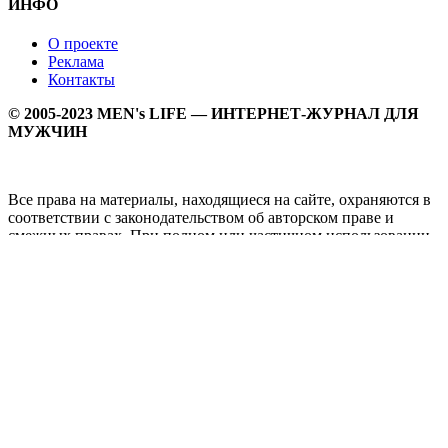
ИНФО
О проекте
Реклама
Контакты
© 2005-2023 MEN's LIFE — ИНТЕРНЕТ-ЖУРНАЛ ДЛЯ
МУЖЧИН
Все права на материалы, находящиеся на сайте, охраняются в
соответствии с законодательством об авторском праве и
смежных правах. При полном или частичном использовании
материалов прямая активная гипперссылка на
Мужской
журнал MEN's LIFE
обязательна.
MEN's LIFE - интернет-журнал для мужчин, который
заслуженно входит в ТОП лучших мужских журналов и
порталов. Ежедневно самое важное на самые волнующие
мужскую аудиторию темы - здоровый образ жизни, секс и
отношения, правила питания и диеты, фитнес и тренировки,
мужская мода и мужской стиль, карьера и деньги, мужской
досуг и многое другое в нашем мужском журнале.
Администрация сайта не несет ответсвенности за здоровый