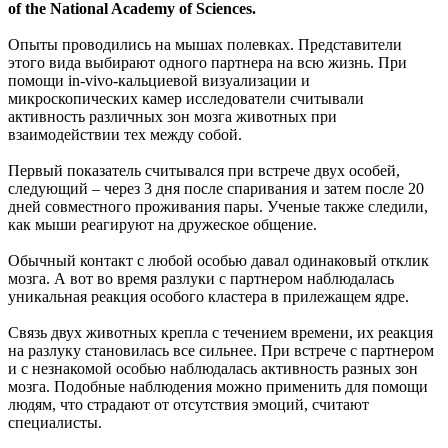
of the National Academy of Sciences.
Опыты проводились на мышах полевках. Представители
этого вида выбирают одного партнера на всю жизнь. При
помощи in-vivo-кальциевой визуализации и
микроскопических камер исследователи считывали
активность различных зон мозга животных при
взаимодействии тех между собой.
Первый показатель считывался при встрече двух особей,
следующий – через 3 дня после спаривания и затем после 20
дней совместного проживания пары. Ученые также следили,
как мыши реагируют на дружеское общение.
Обычный контакт с любой особью давал одинаковый отклик
мозга. А вот во время разлуки с партнером наблюдалась
уникальная реакция особого кластера в прилежащем ядре.
Связь двух животных крепла с течением времени, их реакция
на разлуку становилась все сильнее. При встрече с партнером
и с незнакомой особью наблюдалась активность разных зон
мозга. Подобные наблюдения можно применить для помощи
людям, что страдают от отсутствия эмоций, считают
специалисты.