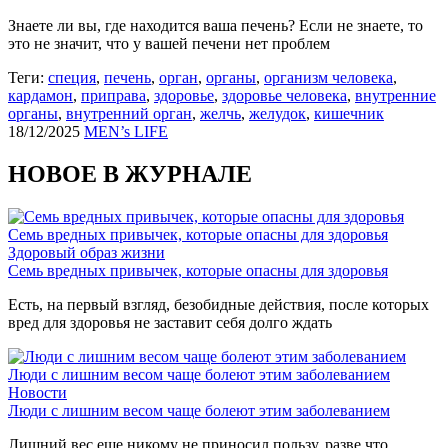
Знаете ли вы, где находится ваша печень? Если не знаете, то
это не значит, что у вашей печени нет проблем
Теги:
специя
,
печень
,
орган
,
органы
,
организм человека
,
кардамон
,
приправа
,
здоровье
,
здоровье человека
,
внутренние
органы
,
внутренний орган
,
желчь
,
желудок
,
кишечник
18/12/2025
MEN’s LIFE
НОВОЕ В ЖУРНАЛЕ
Семь вредных привычек, которые опасны для здоровья
Здоровый образ жизни
Семь вредных привычек, которые опасны для здоровья
Есть, на первый взгляд, безобидные действия, после которых
вред для здоровья не заставит себя долго ждать
Люди с лишним весом чаще болеют этим заболеванием
Новости
Люди с лишним весом чаще болеют этим заболеванием
Лишний вес еще никому не приносил пользу, разве что