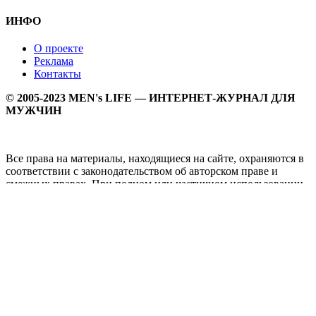
ИНФО
О проекте
Реклама
Контакты
© 2005-2023 MEN's LIFE — ИНТЕРНЕТ-ЖУРНАЛ ДЛЯ
МУЖЧИН
Все права на материалы, находящиеся на сайте, охраняются в
соответствии с законодательством об авторском праве и
смежных правах. При полном или частичном использовании
материалов прямая активная гипперссылка на
Мужской
журнал MEN's LIFE
обязательна.
MEN's LIFE - интернет-журнал для мужчин, который
заслуженно входит в ТОП лучших мужских журналов и
порталов. Ежедневно самое важное на самые волнующие
мужскую аудиторию темы - здоровый образ жизни, секс и
отношения, правила питания и диеты, фитнес и тренировки,
мужская мода и мужской стиль, карьера и деньги, мужской
досуг и многое другое в нашем мужском журнале.