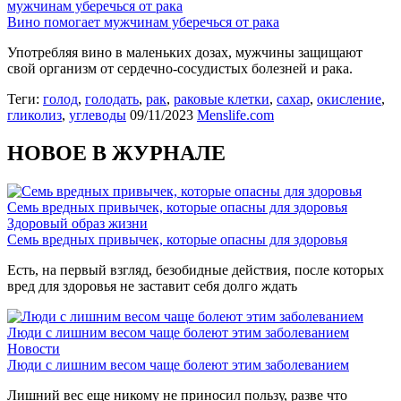
мужчинам уберечься от рака
Вино помогает мужчинам уберечься от рака
Употребляя вино в маленьких дозах, мужчины защищают
свой организм от сердечно-сосудистых болезней и рака.
Теги:
голод
,
голодать
,
рак
,
раковые клетки
,
сахар
,
окисление
,
гликолиз
,
углеводы
09/11/2023
Menslife.com
НОВОЕ В ЖУРНАЛЕ
Семь вредных привычек, которые опасны для здоровья
Здоровый образ жизни
Семь вредных привычек, которые опасны для здоровья
Есть, на первый взгляд, безобидные действия, после которых
вред для здоровья не заставит себя долго ждать
Люди с лишним весом чаще болеют этим заболеванием
Новости
Люди с лишним весом чаще болеют этим заболеванием
Лишний вес еще никому не приносил пользу, разве что