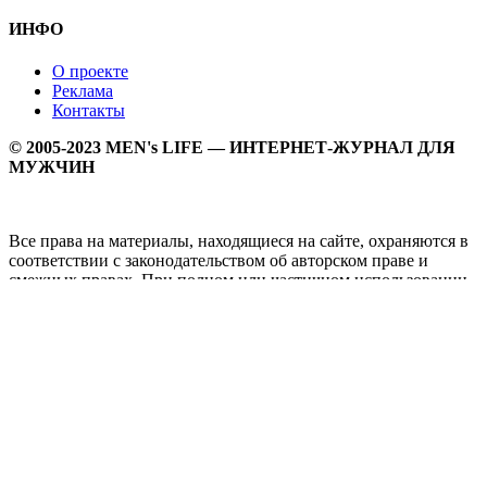
ИНФО
О проекте
Реклама
Контакты
© 2005-2023 MEN's LIFE — ИНТЕРНЕТ-ЖУРНАЛ ДЛЯ
МУЖЧИН
Все права на материалы, находящиеся на сайте, охраняются в
соответствии с законодательством об авторском праве и
смежных правах. При полном или частичном использовании
материалов прямая активная гипперссылка на
Мужской
журнал MEN's LIFE
обязательна.
MEN's LIFE - интернет-журнал для мужчин, который
заслуженно входит в ТОП лучших мужских журналов и
порталов. Ежедневно самое важное на самые волнующие
мужскую аудиторию темы - здоровый образ жизни, секс и
отношения, правила питания и диеты, фитнес и тренировки,
мужская мода и мужской стиль, карьера и деньги, мужской
досуг и многое другое в нашем мужском журнале.