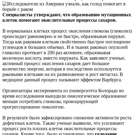
Специалисты утверждают, что образованию мутационных
клеток помогают окислительные процессы сахаров.
В нормальных клетках процесс окисления глюкозы (гликолиз)
происходит равномерно и не быстро, образовывая пируват.
Тогда как раковым клеткам свойственно быстрое поглощение
углеводов в больших объемах. И в тканях раковых опухолей
гликолиз протекает в 200 раз активнее, образовывая
молочную кислоту, вместо пирувата. Как заявляют ученые,
активный процесс окисления сахаров дает большое
количество энергии, которая в последствии используется
раковыми клетками на их размножение и рост метастаз. В
медицине данный процесс называют эффектом Варбурга.
Организаторы эксперимента из университета Колорадо во
время исследования вынудили онкологическое образование
меньше потреблять глюкозы, провоцирующей
прогрессирование онкологии.
В результате было зафиксировано снижение активности роста
дефектных клеток. Также ученые выявили, что усиливают
процесс роста плохих клеток окислительные процессы
сахаров. Кроме того, было установлено, что
голодание