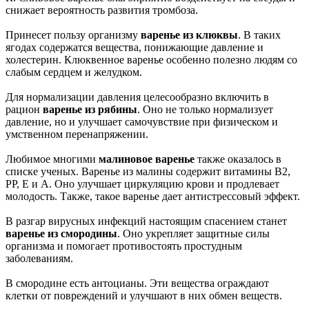
снижает вероятность развития тромбоза.
Принесет пользу организму
варенье из клюквы
. В таких
ягодах содержатся вещества, понижающие давление и
холестерин. Клюквенное варенье особенно полезно людям со
слабым сердцем и желудком.
Для нормализации давления целесообразно включить в
рацион
варенье из рябины
. Оно не только нормализует
давление, но и улучшает самочувствие при физическом и
умственном перенапряжении.
Любимое многими
малиновое варенье
также оказалось в
списке ученых. Варенье из малины содержит витамины В2,
РР, Е и А. Оно улучшает циркуляцию крови и продлевает
молодость. Также, такое варенье дает антистрессовый эффект.
В разгар вирусных инфекций настоящим спасением станет
варенье из смородины
. Оно укрепляет защитные силы
организма и помогает противостоять простудным
заболеваниям.
В смородине есть антоцианы. Эти вещества ограждают
клетки от повреждений и улучшают в них обмен веществ.