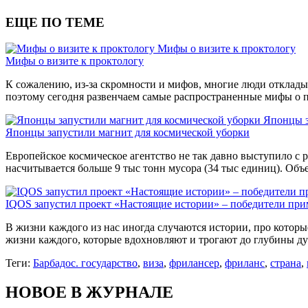
ЕЩЕ ПО ТЕМЕ
Мифы о визите к проктологу
Мифы о визите к проктологу
К сожалению, из-за скромности и мифов, многие люди отклады
поэтому сегодня развенчаем самые распространенные мифы о 
Японцы з
Японцы запустили магнит для космической уборки
Европейское космическое агентство не так давно выступило с р
насчитывается больше 9 тыс тонн мусора (34 тыс единиц). Объ
IQOS запустил проект «Настоящие истории» – победители при
В жизни каждого из нас иногда случаются истории, про которы
жизни каждого, которые вдохновляют и трогают до глубины ду
Теги:
Барбадос. государство
,
виза
,
фрилансер
,
фриланс
,
страна
,
НОВОЕ В ЖУРНАЛЕ