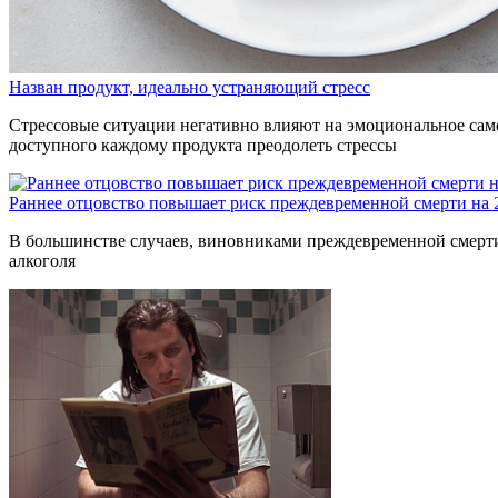
Назван продукт, идеально устраняющий стресс
Стрессовые ситуации негативно влияют на эмоциональное само
доступного каждому продукта преодолеть стрессы
Раннее отцовство повышает риск преждевременной смерти на
В большинстве случаев, виновниками преждевременной смерти 
алкоголя