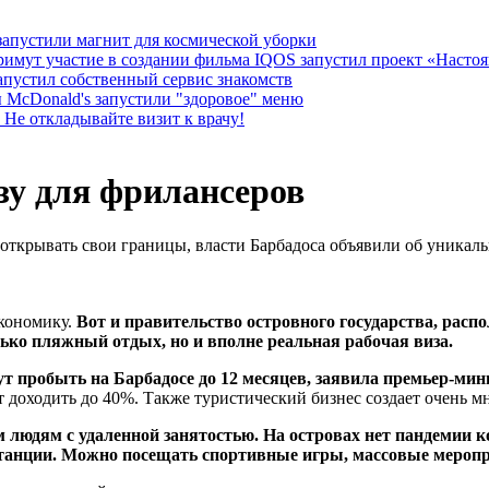
апустили магнит для космической уборки
IQOS запустил проект «Настоя
апустил собственный сервис знакомств
 McDonald's запустили "здоровое" меню
 Не откладывайте визит к врачу!
зу для фрилансеров
 открывать свои границы, власти Барбадоса объявили об уника
экономику.
Вот и правительство островного государства, расп
ько пляжный отдых, но и вполне реальная рабочая виза.
т пробыть на Барбадосе до 12 месяцев, заявила премьер-ми
 доходить до 40%. Также туристический бизнес создает очень мн
 людям с удаленной занятостью. На островах нет пандемии к
станции. Можно посещать спортивные игры, массовые мероп