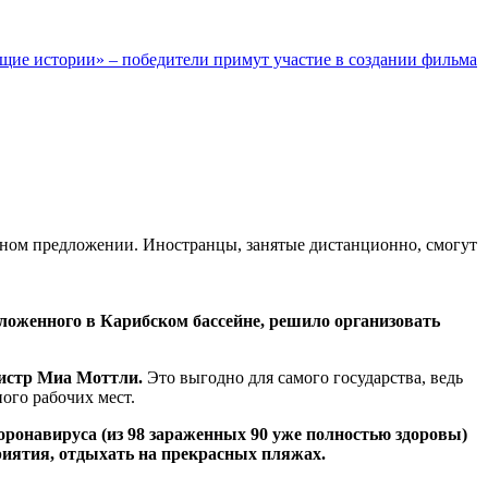
щие истории» – победители примут участие в создании фильма
льном предложении. Иностранцы, занятые дистанционно, смогут
оложенного в Карибском бассейне, решило организовать
нистр Миа Моттли.
Это выгодно для самого государства, ведь
ого рабочих мест.
оронавируса (из 98 зараженных 90 уже полностью здоровы)
риятия, отдыхать на прекрасных пляжах.