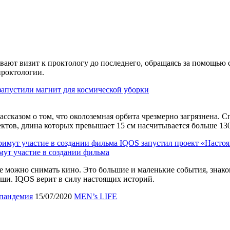
вают визит к проктологу до последнего, обращаясь за помощью 
проктологии.
апустили магнит для космической уборки
ассказом о том, что околоземная орбита чрезмерно загрязнена. С
ектов, длина которых превышает 15 см насчитывается больше 130
IQOS запустил проект «Настоя
мут участие в создании фильма
е можно снимать кино. Это большие и маленькие события, знако
ши. IQOS верит в силу настоящих историй.
пандемия
15/07/2020
MEN’s LIFE