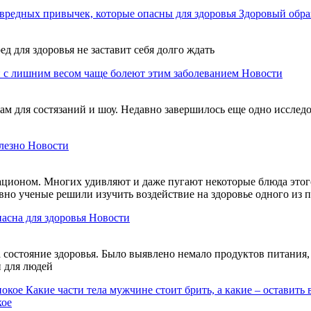
вредных привычек, которые опасны для здоровья
Здоровый обра
ед для здоровья не заставит себя долго ждать
 с лишним весом чаще болеют этим заболеванием
Новости
м для состязаний и шоу. Недавно завершилось еще одно исследов
лезно
Новости
ационом. Многих удивляют и даже пугают некоторые блюда этого
авно ученые решили изучить воздействие на здоровье одного из
пасна для здоровья
Новости
состояние здоровья. Было выявлено немало продуктов питания, 
и для людей
Какие части тела мужчине стоит брить, а какие – оставить 
кое