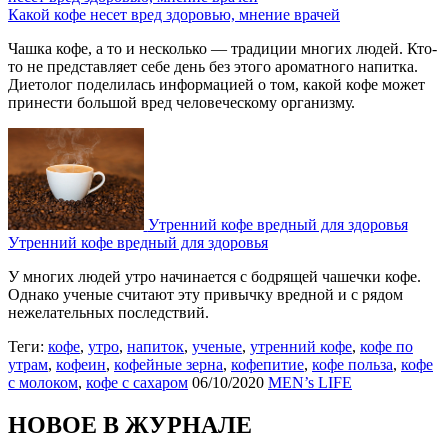
Какой кофе несет вред здоровью, мнение врачей
Чашка кофе, а то и несколько — традиции многих людей. Кто-
то не представляет себе день без этого ароматного напитка.
Диетолог поделилась информацией о том, какой кофе может
принести большой вред человеческому организму.
Утренний кофе вредный для здоровья
Утренний кофе вредный для здоровья
У многих людей утро начинается с бодрящей чашечки кофе.
Однако ученые считают эту привычку вредной и с рядом
нежелательных последствий.
Теги:
кофе
,
утро
,
напиток
,
ученые
,
утренний кофе
,
кофе по
утрам
,
кофеин
,
кофейные зерна
,
кофепитие
,
кофе польза
,
кофе
с молоком
,
кофе с сахаром
06/10/2020
MEN’s LIFE
НОВОЕ В ЖУРНАЛЕ