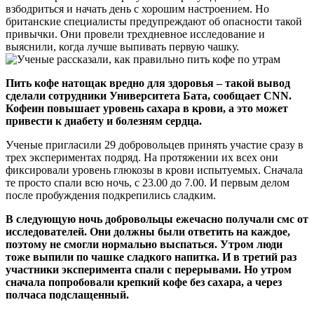
взбодриться и начать день с хорошим настроением. Но
британские специалисты предупреждают об опасности такой
привычки. Они провели трехдневное исследование и
выяснили, когда лучше выпивать первую чашку.
Пить кофе натощак вредно для здоровья – такой вывод
сделали сотрудники Университета Бата, сообщает CNN.
Кофеин повышает уровень сахара в крови, а это может
привести к диабету и болезням сердца.
Ученые пригласили 29 добровольцев принять участие сразу в
трех экспериментах подряд. На протяжении их всех они
фиксировали уровень глюкозы в крови испытуемых. Сначала
те просто спали всю ночь, с 23.00 до 7.00. И первым делом
после пробуждения подкрепились сладким.
В следующую ночь добровольцы ежечасно получали смс от
исследователей. Они должны были ответить на каждое,
поэтому не смогли нормально выспаться. Утром люди
тоже выпили по чашке сладкого напитка. И в третий раз
участники эксперимента спали с перерывами. Но утром
сначала попробовали крепкий кофе без сахара, а через
полчаса подслащенный.