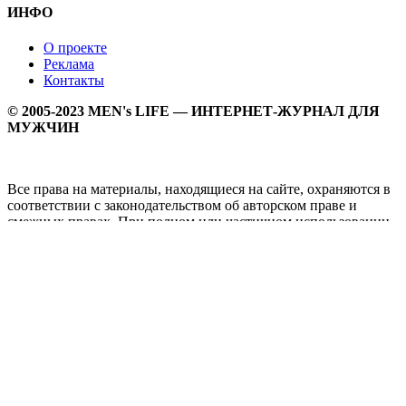
ИНФО
О проекте
Реклама
Контакты
© 2005-2023 MEN's LIFE — ИНТЕРНЕТ-ЖУРНАЛ ДЛЯ
МУЖЧИН
Все права на материалы, находящиеся на сайте, охраняются в
соответствии с законодательством об авторском праве и
смежных правах. При полном или частичном использовании
материалов прямая активная гипперссылка на
Мужской
журнал MEN's LIFE
обязательна.
MEN's LIFE - интернет-журнал для мужчин, который
заслуженно входит в ТОП лучших мужских журналов и
порталов. Ежедневно самое важное на самые волнующие
мужскую аудиторию темы - здоровый образ жизни, секс и
отношения, правила питания и диеты, фитнес и тренировки,
мужская мода и мужской стиль, карьера и деньги, мужской
досуг и многое другое в нашем мужском журнале.