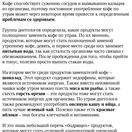
Кофе способствует сужению сосудов и вымыванию кальция
из организма, поэтому постоянное употребление кофе по
утрам может через некоторое время привести к определенным
проблемам со здоровьем
.
Группа диетологов определила, какие продукты могут
полноценно заменить кофе по утрам. По их мнению,
продуктов, которые могут стать полноценной заменой
утреннему кофе, девять, и первое место среди них занимает
питьевая вода
, так как усталость организма часто связана с
обезвоживанием. После пробуждения для того, чтобы прийти
в тонус, полезно просто выпить стакан воды.
На втором месте среди продуктов-заменителей кофе –
шоколад
. Этот продукт содержит эндорфины, которые
являются источником энергии. Также вместо неизменной
чашки кофе утром можно поесть
мяса или рыбы
, а также
съесть
горсть орехов
– эти продукты тоже могут стать
источником энергии для организма. По утрам диетологи
также рекомендуют употреблять
овсяную кашу и яйца
, а
пить лучше
зеленый чай
. Полезно также есть
красные
яблоки
– они богаты клетчаткой и витаминами.
И это лишь небольшой перечь «бодрящих» продуктов,
которые могут стать отличной альтернативой очередной