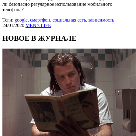
ли безопасно регулярное использование мобильного
телефона?
Теги:
google
,
смартфон
,
социальная сеть
,
зависимость
24/01/2020
MEN’s LIFE
НОВОЕ В ЖУРНАЛЕ