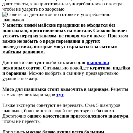
дают советы, как приготовить и употреблять мясо с костра,
чтобы не ударить по здоровью
У многих людей майские праздники не обходятся без
шашлыков, приготовленных на мангале. Сложно бывает
устоять перед их запахом, не говоря уже о вкусе. При этом
важно не забыть о вреде переедания и других
последствиях, которые могут скрываться за сытным
майским рационом.
Диетологи советуют выбирать
мясо для
шашлыка
нежирных сортов
. Оптимально подойдет
курятина, индейка
и баранина
. Можно выбрать и свинину, предварительно
удалив с нее жир.
Мясо для шашлыка стоит вымочить в маринаде
.
Рецепты
самых лучших маринадов
тут
.
Также эксперты советуют не переедать. Съев 5 шампуров
шашлыка, большинство людей почувствует себя плохо.
Достаточно
одного качественно приготовленного шампура
,
чтобы не переесть.
Дополнить
мясное блюдо лучше всего большим