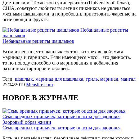
Диетологи из Техасского университета (University of Texas),
США, советуют любителям летних пикников не увлекаться
мясными шашлыками, а попробовать приготовить жареные на
огне овощи и фрукты
Небанальные рецепты
шашлыков
Небанальные рецепты шашлыков
Всем известно, что шашлык состоит из трех вещей: мяса,
маринада и гарниров. Если имеющееся мясо – это данность,
то по поводу способов его маринования и добавления
различных гарниров и овощей...
Теги:
шашлык
,
маринад для шашлыка
,
гриль
,
маринад
,
мангал
25/04/2019
Menslife.com
НОВОЕ В ЖУРНАЛЕ
Семь вредных привычек, которые опасны для здоровья
Здоровый образ жизни
Семь вредных привычек, которые опасны для здоровья
Есть, на первый взгляд, безобидные действия, после которых