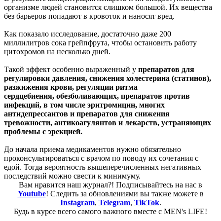
организме людей становится слишком большой. Их вещества
без барьеров попадают в кровоток и наносят вред.
Как показало исследование, достаточно даже 200
миллилитров сока грейпфрута, чтобы остановить работу
цитохромов на несколько дней.
Такой эффект особенно выраженный у
препаратов для
регулировки давления, снижения холестерина (статинов),
разжижения крови, регуляции ритма
сердцебиения, обезболивающих, препаратов против
инфекций, в том числе эритромицин, многих
антидепрессантов и препаратов для снижения
тревожности, антикоагулянтов и лекарств
, устраняющих
проблемы с эрекцией.
До начала приема медикаментов нужно обязательно
проконсультироваться с врачом по поводу их сочетания с
едой. Тогда вероятность вышеперечисленных негативных
последствий можно свести к минимуму.
Вам нравится наш журнал?! Подписывайтесь на нас в
Youtube
! Следить за обновлениями вы также можете в
Instagram
,
Telegram
,
TikTok
.
Будь в курсе всего самого важного вместе с MEN's LIFE!