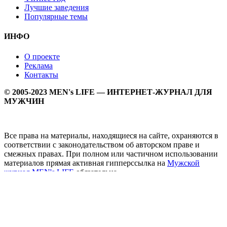
Лучшие заведения
Популярные темы
ИНФО
О проекте
Реклама
Контакты
© 2005-2023 MEN's LIFE — ИНТЕРНЕТ-ЖУРНАЛ ДЛЯ
МУЖЧИН
Все права на материалы, находящиеся на сайте, охраняются в
соответствии с законодательством об авторском праве и
смежных правах. При полном или частичном использовании
материалов прямая активная гипперссылка на
Мужской
журнал MEN's LIFE
обязательна.
MEN's LIFE - интернет-журнал для мужчин, который
заслуженно входит в ТОП лучших мужских журналов и
порталов. Ежедневно самое важное на самые волнующие
мужскую аудиторию темы - здоровый образ жизни, секс и
отношения, правила питания и диеты, фитнес и тренировки,