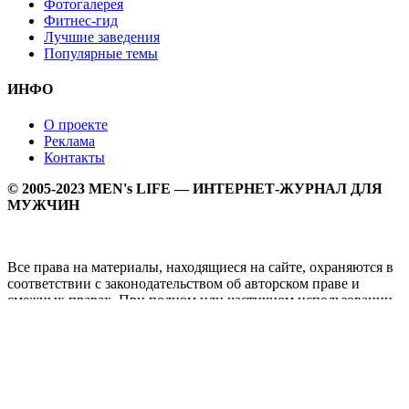
Фотогалерея
Фитнес-гид
Лучшие заведения
Популярные темы
ИНФО
О проекте
Реклама
Контакты
© 2005-2023 MEN's LIFE — ИНТЕРНЕТ-ЖУРНАЛ ДЛЯ
МУЖЧИН
Все права на материалы, находящиеся на сайте, охраняются в
соответствии с законодательством об авторском праве и
смежных правах. При полном или частичном использовании
материалов прямая активная гипперссылка на
Мужской
журнал MEN's LIFE
обязательна.
MEN's LIFE - интернет-журнал для мужчин, который
заслуженно входит в ТОП лучших мужских журналов и
порталов. Ежедневно самое важное на самые волнующие