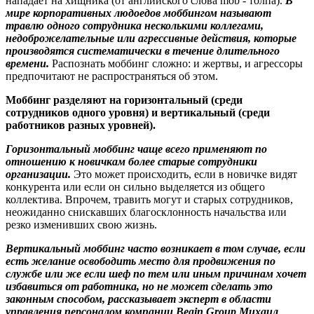
нападает на хищника (от английского слова mob - толпа).
В
мире корпоративных людоедов моббингом называют
травлю одного сотрудника несколькими коллегами,
недоброжелательные или агрессивные действия, которые
производятся систематически в течение длительного
времени.
Распознать моббинг сложно: и жертвы, и агрессоры
предпочитают не распространяться об этом.
Моббинг разделяют на горизонтальный (среди
сотрудников одного уровня) и вертикальный (среди
работников разных уровней).
Горизонтальный моббинг чаще всего применяют по
отношению к новичкам более старые сотрудники
организации.
Это может происходить, если в новичке видят
конкурента или если он сильно выделяется из общего
коллектива. Впрочем, травить могут и старых сотрудников,
неожиданно снискавших благосклонность начальства или
резко изменивших свою жизнь.
Вертикальный моббинг часто возникает в том случае, если
есть желание освободить место для продвижения по
службе или же если шеф по тем или иным причинам хочет
избавиться от работника, но не может сделать это
законным способом, рассказывает эксперт в области
управления персоналом компании Begin Group Михаил