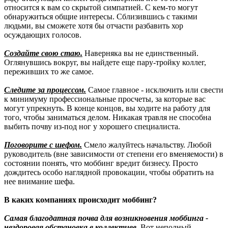
относится к вам со скрытой симпатией. С кем-то могут
обнаружиться общие интересы. Сблизившись с такими
людьми, вы сможете хотя бы отчасти разбавить хор
осуждающих голосов.
Создайте свою стаю.
Наверняка вы не единственный.
Оглянувшись вокруг, вы найдете еще пару-тройку коллег,
переживших то же самое.
Следите за процессом.
Самое главное - исключить или свести
к минимуму профессиональные просчеты, за которые вас
могут упрекнуть. В конце концов, вы ходите на работу для
того, чтобы заниматься делом. Никакая травля не способна
выбить почву из-под ног у хорошего специалиста.
Поговорите с шефом.
Смело жалуйтесь начальству. Любой
руководитель (вне зависимости от степени его вменяемости) в
состоянии понять, что моббинг вредит бизнесу. Просто
дождитесь особо наглядной провокации, чтобы обратить на
нее внимание шефа.
В каких компаниях происходит моббинг?
Самая благодатная почва для возникновения моббинга -
нездоровая обстановка в коллективе.
Вот неполный