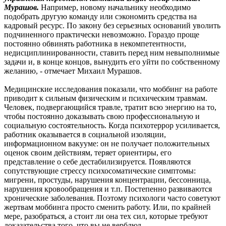
Мурашов.
Например, новому начальнику необходимо
подобрать другую команду или сэкономить средства на
кадровый ресурс. По закону без серьезных оснований уволить
подчиненного практически невозможно. Гораздо проще
постоянно обвинять работника в некомпетентности,
недисциплинированности, ставить перед ним невыполнимые
задачи и, в конце концов, вынудить его уйти по собственному
желанию, - отмечает Михаил Мурашов.
Медицинские исследования показали, что моббинг на работе
приводит к сильным физическим и психическим травмам.
Человек, подвергающийся травле, тратит всю энергию на то,
чтобы постоянно доказывать свою профессиональную и
социальную состоятельность. Когда психотеррор усиливается,
работник оказывается в социальной изоляции,
информационном вакууме: он не получает положительных
оценок своим действиям, теряет ориентиры, его
представление о себе дестабилизируется. Появляются
сопутствующие стрессу психосоматические симптомы:
мигрени, простуды, нарушения концентрации, бессонница,
нарушения кровообращения и т.п. Постепенно развиваются
хронические заболевания. Поэтому психологи часто советуют
жертвам моббинга просто сменить работу. Или, по крайней
мере, разобраться, а стоит ли она тех сил, которые требуют
доказательства того, что вы не верблюд.