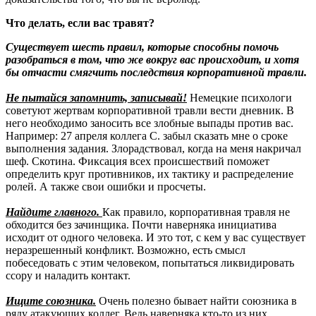
Ч
то делать, если вас травят?
Существует шесть правил, которые способны помочь
разобраться в том, что же вокруг вас происходит, и хотя
бы отчасти смягчить последствия корпоративной травли.
Не пытайся запомнить, записывай!
Немецкие психологи
советуют жертвам корпоративной травли вести дневник. В
него необходимо заносить все злобные выпады против вас.
Например: 27 апреля коллега С. забыл сказать мне о сроке
выполнения задания. Злорадствовал, когда на меня накричал
шеф. Скотина. Фиксация всех происшествий поможет
определить круг противников, их тактику и распределение
ролей. А также свои ошибки и просчеты.
Найдите главного.
Как правило, корпоративная травля не
обходится без зачинщика. Почти наверняка инициатива
исходит от одного человека. И это тот, с кем у вас существует
неразрешенный конфликт. Возможно, есть смысл
побеседовать с этим человеком, попытаться ликвидировать
ссору и наладить контакт.
Ищите союзника.
Очень полезно бывает найти союзника в
ряду атакующих коллег. Ведь наверняка кто-то из них