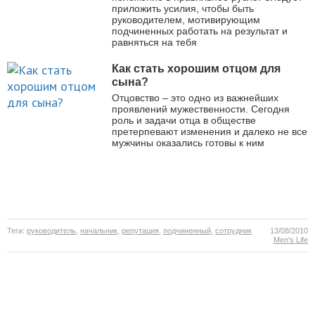
приложить усилия, чтобы быть
руководителем, мотивирующим
подчиненных работать на результат и
равняться на тебя
Как стать хорошим отцом для
сына?
Отцовство – это одно из важнейших
проявлений мужественности. Сегодня
роль и задачи отца в обществе
претерпевают изменения и далеко не все
мужчины оказались готовы к ним
Теги:
руководитель
,
начальник
,
репутация
,
подчиненный
,
сотрудник
13/08/2010
Men's Life