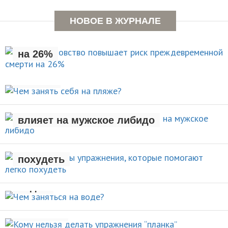
Раннее отцовство повышает
НОВОЕ В ЖУРНАЛЕ
риск преждевременной смерти
на 26%
Чем занять себя на
НОВОСТИ
пляже?
Рождение ребенка негативно
АКТИВНЫЙ ОТДЫХ
влияет на мужское либидо
Стали известны упражнения,
которые помогают легко
НОВОСТИ
похудеть
Чем заняться на
НОВОСТИ
воде?
Кому нельзя делать упражнения
ВИДЫ СПОРТА
“планка”
5 лучших упражнений для