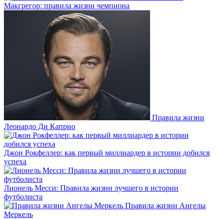
Макгрегор: правила жизни чемпиона
Правила жизни
Леонардо Ди Каприо
Джон Рокфеллер: как первый миллиардер в истории добился
успеха
Лионель Месси: Правила жизни лучшего в истории
футболиста
Правила жизни Ангелы
Меркель