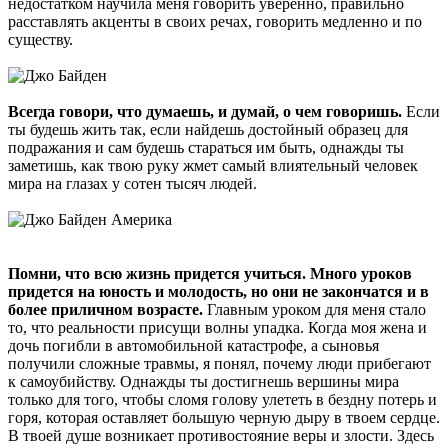
недостатком научила меня говорить уверенно, правильно
расставлять акценты в своих речах, говорить медленно и по
существу.
Всегда говори, что думаешь, и думай, о чем говоришь.
Если
ты будешь жить так, если найдешь достойный образец для
подражания и сам будешь стараться им быть, однажды ты
заметишь, как твою руку жмет самый влиятельный человек
мира на глазах у сотен тысяч людей.
Помни, что всю жизнь придется учиться. Много уроков
придется на юность и молодость, но они не закончатся и в
более приличном возрасте.
Главным уроком для меня стало
то, что реальности присущи волны упадка. Когда моя жена и
дочь погибли в автомобильной катастрофе, а сыновья
получили сложные травмы, я понял, почему люди прибегают
к самоубийству. Однажды ты достигнешь вершины мира
только для того, чтобы сломя голову улететь в бездну потерь и
горя, которая оставляет большую черную дыру в твоем сердце.
В твоей душе возникает противостояние веры и злости. Здесь