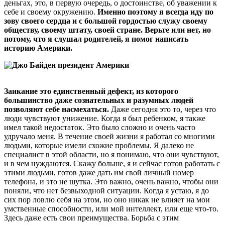
деньгах, это, в первую очередь, о достоинстве, об уважении к
себе и своему окружению.
Именно поэтому я всегда иду по
зову своего сердца и с большой гордостью служу своему
обществу, своему штату, своей стране. Верьте или нет, но
потому, что я слушал родителей, я помог написать
историю Америки.
Заикание это единственный дефект, из которого
большинство даже сознательных и разумных людей
позволяют себе насмехаться.
Даже сегодня это то, через что
люди чувствуют унижение. Когда я был ребенком, я также
имел такой недостаток. Это было сложно и очень часто
удручало меня. В течение своей жизни я работал со многими
людьми, которые имели схожие проблемы. Я далеко не
специалист в этой области, но я понимаю, что они чувствуют,
и в чем нуждаются. Скажу больше, я и сейчас готов работать с
этими людьми, готов даже дать им свой личный номер
телефона, и это не шутка. Это важно, очень важно, чтобы они
поняли, что нет безвыходной ситуации. Когда я устаю, я до
сих пор ловлю себя на этом, но оно никак не влияет на мои
умственные способности, или мой интеллект, или еще что-то.
Здесь даже есть свои преимущества. Борьба с этим