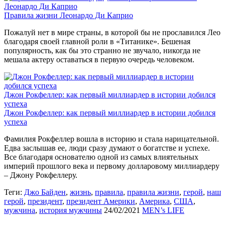
Леонардо Ди Каприо
Правила жизни Леонардо Ди Каприо
Пожалуй нет в мире страны, в которой бы не прославился Лео
благодаря своей главной роли в «Титанике». Бешеная
популярность, как бы это странно не звучало, никогда не
мешала актеру оставаться в первую очередь человеком.
Джон Рокфеллер: как первый миллиардер в истории добился
успеха
Джон Рокфеллер: как первый миллиардер в истории добился
успеха
Фамилия Рокфеллер вошла в историю и стала нарицательной.
Едва заслышав ее, люди сразу думают о богатстве и успехе.
Все благодаря основателю одной из самых влиятельных
империй прошлого века и первому долларовому миллиардеру
– Джону Рокфеллеру.
Теги:
Джо Байден
,
жизнь
,
правила
,
правила жизни
,
герой
,
наш
герой
,
президент
,
президент Америки
,
Америка
,
США
,
мужчина
,
история мужчины
24/02/2021
MEN’s LIFE