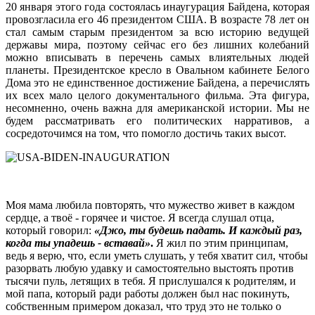
20 января этого года состоялась инаугурация Байдена, которая
провозгласила его 46 президентом США. В возрасте 78 лет он
стал самым старым президентом за всю историю ведущей
державы мира, поэтому сейчас его без лишних колебаний
можно вписывать в перечень самых влиятельных людей
планеты. Президентское кресло в Овальном кабинете Белого
Дома это не единственное достижение Байдена, а перечислять
их всех мало целого документального фильма. Эта фигура,
несомненно, очень важна для американской истории. Мы не
будем рассматривать его политических нарративов, а
сосредоточимся на том, что помогло достичь таких высот.
Моя мама любила повторять, что мужество живет в каждом
сердце, а твоё - горячее и чистое. Я всегда слушал отца,
который говорил:
«Джо, ты будешь падать. И каждый раз,
когда ты упадешь - вставай»
.
Я жил по этим принципам,
ведь я верю, что, если уметь слушать, у тебя хватит сил, чтобы
разорвать любую удавку и самостоятельно выстоять против
тысячи пуль, летящих в тебя. Я прислушался к родителям, и
мой папа, который ради работы должен был нас покинуть,
собственным примером доказал, что труд это не только о