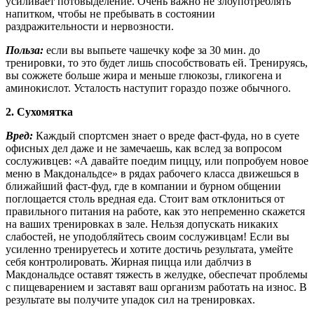
усиливает потовыделение. Очень важно не злоупотреблять
напитком, чтобы не пребывать в состоянии
раздражительности и нервозности.
Польза:
если вы выпьете чашечку кофе за 30 мин. до
тренировки, то это будет лишь способствовать ей. Тренируясь,
вы сожжете больше жира и меньше глюкозы, гликогена и
аминокислот. Усталость наступит гораздо позже обычного.
2. Сухомятка
Вред:
Каждый спортсмен знает о вреде фаст-фуда, но в суете
офисных дел даже и не замечаешь, как вслед за вопросом
сослуживцев: «А давайте поедим пиццу, или попробуем новое
меню в Макдональдсе» в рядах рабочего класса движешься в
ближайший фаст-фуд, где в компании и бурном общении
поглощается столь вредная еда. Стоит вам отклониться от
правильного питания на работе, как это непременно скажется
на ваших тренировках в зале. Нельзя допускать никаких
слабостей, не уподобляйтесь своим сослуживцам! Если вы
усиленно тренируетесь и хотите достичь результата, умейте
себя контролировать. Жирная пицца или даблчиз в
Макдональдсе оставят тяжесть в желудке, обеспечат проблемы
с пищеварением и заставят ваш организм работать на износ. В
результате вы получите упадок сил на тренировках.