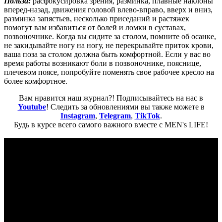
Польза:
расфокусировка зрения, разминка, плавные наклоны
вперед-назад, движения головой влево-вправо, вверх и вниз,
разминка запястьев, несколько приседаний и растяжек
помогут вам избавиться от болей и ломки в суставах,
позвоночнике. Когда вы сидите за столом, помните об осанке,
не закидывайте ногу на ногу, не перекрывайте приток крови,
ваша поза за столом должна быть комфортной. Если у вас во
время работы возникают боли в позвоночнике, пояснице,
плечевом поясе, попробуйте поменять свое рабочее кресло на
более комфортное.
Вам нравится наш журнал?! Подписывайтесь на нас в
Youtube
! Следить за обновлениями вы также можете в
Instagram
,
Telegram
,
TikTok
.
Будь в курсе всего самого важного вместе с MEN's LIFE!