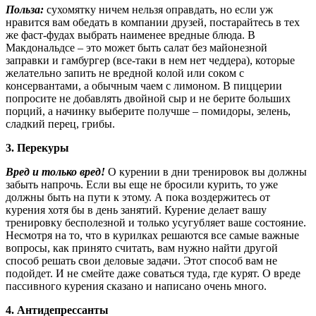
Польза:
сухомятку ничем нельзя оправдать, но если уж
нравится вам обедать в компании друзей, постарайтесь в тех
же фаст-фудах выбрать наименее вредные блюда. В
Макдональдсе – это может быть салат без майонезной
заправки и гамбургер (все-таки в нем нет чеддера), которые
желательно запить не вредной колой или соком с
консервантами, а обычным чаем с лимоном. В пиццерии
попросите не добавлять двойной сыр и не берите больших
порций, а начинку выберите получше – помидоры, зелень,
сладкий перец, грибы.
3. Перекуры
Вред и только вред!
О курении в дни тренировок вы должны
забыть напрочь. Если вы еще не бросили курить, то уже
должны быть на пути к этому. А пока воздержитесь от
курения хотя бы в день занятий. Курение делает вашу
тренировку бесполезной и только усугубляет ваше состояние.
Несмотря на то, что в курилках решаются все самые важные
вопросы, как принято считать, вам нужно найти другой
способ решать свои деловые задачи. Этот способ вам не
подойдет. И не смейте даже соваться туда, где курят. О вреде
пассивного курения сказано и написано очень много.
4. Антидепрессанты