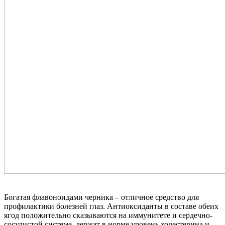
Богатая флавоноидами черника – отличное средство для
профилактики болезней глаз. Антиоксиданты в составе обеих
ягод положительно сказываются на иммунитете и сердечно-
сосудистой системе, держат в норме уровень холестерина и