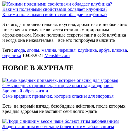
Какими полезными свойствами обладает клубника?
Какими полезными свойствами обладает клубника?
Эта ягода привлекательная, вкусная, ароматная и необычайно
полезная и к тому же является отличным природным
афродизиаком. Какие полезные секреты таит в себе клубника
и когда она нежелательна – все это попробуем выяснить
Теги:
ягода
,
ягоды
,
малина
,
черешня
,
клубника
,
арбуз
,
клюква
,
брусника
10/08/2021
Menslife.com
НОВОЕ В ЖУРНАЛЕ
Семь вредных привычек, которые опасны для здоровья
Здоровый образ жизни
Семь вредных привычек, которые опасны для здоровья
Есть, на первый взгляд, безобидные действия, после которых
вред для здоровья не заставит себя долго ждать
Люди с лишним весом чаще болеют этим заболеванием