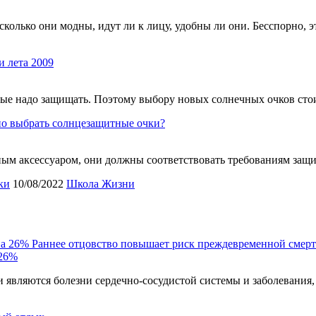
колько они модны, идут ли к лицу, удобны ли они. Бесспорно, э
 лета 2009
оторые надо защищать. Поэтому выбору новых солнечных очков ст
но выбрать солнцезащитные очки?
ым аксессуаром, они должны соответствовать требованиям защи
ки
10/08/2022
Школа Жизни
Раннее отцовство повышает риск преждевременной смерт
 26%
являются болезни сердечно-сосудистой системы и заболевания,