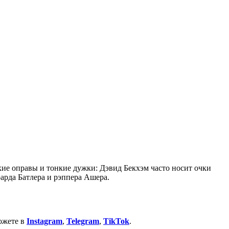
кие оправы и тонкие дужки: Дэвид Бекхэм часто носит очки
арда Батлера и рэппера Ашера.
ожете в
Instagram
,
Telegram
,
TikTok
.