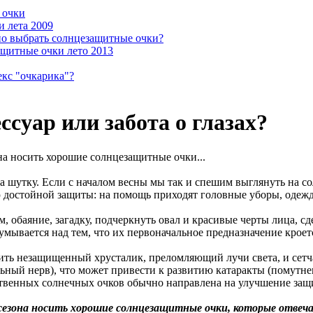
 очки
 лета 2009
но выбрать солнцезащитные очки?
щитные очки лето 2013
екс "очкарика"?
суар или забота о глазах?
а носить хорошие солнцезащитные очки...
а шутку. Если с началом весны мы так и спешим выглянуть на со
ю достойной защиты: на помощь приходят головные уборы, одеж
, обаяние, загадку, подчеркнуть овал и красивые черты лица, с
умывается над тем, что их первоначальное предназначение кроет
ить незащищенный хрусталик, преломляющий лучи света, и сетч
ьный нерв), что может привести к развитию катаракты (помутне
твенных солнечных очков обычно направлена на улучшение защи
сезона носить хорошие солнцезащитные очки, которые отве