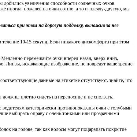
ды добились увеличения способности солнечных очков
 же иногда, пожалев на очки сотню, а то и тысячу-другую, мы
аться при этом на дорогую подделку, выложив за нее
 течение 10-15 секунд. Если никакого дискомфорта при этом
 Медленно перемещайте очки вперед-назад, вверх-вниз,
тво. Линзы, искажающие изображение, не повредят ваше зрение,
 соответствующие данные на этикетке отсутствуют, знайте, что
и должны плотно сидеть на переносице и не сползать.
же водителям категорически противопоказаны очки с голубыми
лучше выбирать оправу с очень тонкими или прозрачными
бодок на голове, так как волосы могут поцарапать покрытие