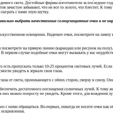
идимого света. Достойные фирмы-изготовители за последние го
в зачастую забывают, что не все то золото, что блестит. К тому
 сыграть с нами злую шутку.
вильно выбрать качественные солнцезащитные очки и не нарв
скусственном освещении. Наденьте очки, посмотрите на лампу в
ы посмотрите на прямую линию (карандаш или рисунок на полу).
. В первом случае подобные очки могут вызывать у вас неудобс
о есть пропускать только 10-25 процентов световых лучей. Если
могли увидеть в зеркало свои глаза.
аза от света, проникающего с обеих сторон, сверху и снизу. Он
обеспечить достаточного поглощения солнечных лучей. К тому 
а в них можно попросту не увидеть. Кроме этого, для вождения 
но с ними обращаться. Во-первых, никогда не носите очки как о
х искривления.