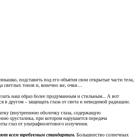
лнышко, подставить под его объятия свои открытые части тела,
да светлых тонов и, конечно же, очки…
делать наш образ более продуманным и стильным... А вот
ся в другом – защищать глаза от света и невидимой радиации.
атку (внутреннюю оболочку глаза, содержащую
нию хрусталика, при котором нарушается передача
ты глаз от ультрафиолетового излучения.
чают всем требуемым стандартам.
Большинство солнечных