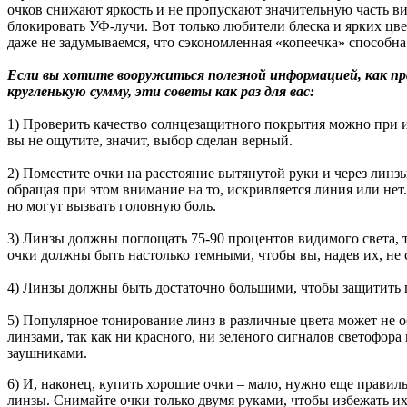
очков снижают яркость и не пропускают значительную часть в
блокировать УФ-лучи. Вот только любители блеска и ярких цвето
даже не задумываемся, что сэкономленная «копеечка» способна
Если вы хотите вооружиться полезной информацией, как пра
кругленькую сумму, эти советы как раз для вас:
1) Проверить качество солнцезащитного покрытия можно при и
вы не ощутите, значит, выбор сделан верный.
2) Поместите очки на расстояние вытянутой руки и через линз
обращая при этом внимание на то, искривляется линия или нет
но могут вызвать головную боль.
3) Линзы должны поглощать 75-90 процентов видимого света, т
очки должны быть настолько темными, чтобы вы, надев их, не с
4) Линзы должны быть достаточно большими, чтобы защитить гл
5) Популярное тонирование линз в различные цвета может не 
линзами, так как ни красного, ни зеленого сигналов светофор
заушниками.
6) И, наконец, купить хорошие очки – мало, нужно еще правиль
линзы. Снимайте очки только двумя руками, чтобы избежать и