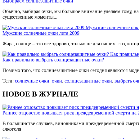
Выбираем солнцезащитные очки
Обычно, выбирая очки, мы большое внимание уделяем тому, нас
существенные моменты...
Мужские солнечные очки
Мужские солнечные очки лета 2009
Жара, солнце – это все здорово, только не для наших глаз, к
Как правиль
Как правильно выбрать солнцезащитные очки?
Помимо того, что солнцезащитные очки сегодня являются модн
Теги:
солнечные очки
,
очки
,
солнцезащитные очки
,
выбрать оч
НОВОЕ В ЖУРНАЛЕ
Раннее отцовство повышает риск преждевременной смерти на
В большинстве случаев, виновниками преждевременной смерти 
алкоголя