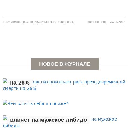
Теги:
измена
,
изменщица
,
изменять
,
неверность
Menslife.com
27/11/2012
Раннее отцовство повышает
НОВОЕ В ЖУРНАЛЕ
риск преждевременной смерти
на 26%
Чем занять себя на
НОВОСТИ
пляже?
Рождение ребенка негативно
АКТИВНЫЙ ОТДЫХ
влияет на мужское либидо
Стали известны упражнения,