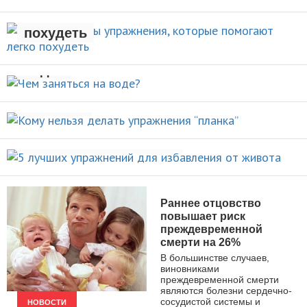
которые помогают легко
НОВОСТИ
похудеть
Чем заняться на
НОВОСТИ
воде?
Кому нельзя делать упражнения
ВИДЫ СПОРТА
“планка”
5 лучших упражнений для
НОВОСТИ
избавления от живота
ПОХУДЕНИЕ
Раннее отцовство
повышает риск
преждевременной
смерти на 26%
В большинстве случаев,
виновниками
преждевременной смерти
являются болезни сердечно-
сосудистой системы и
НОВОСТИ