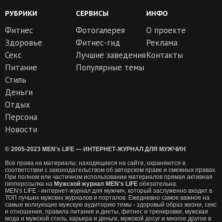
РУБРИКИ
СЕРВИСЫ
ИНФО
Фитнес
Фотогалерея
О проекте
Здоровье
Фитнес-гид
Реклама
Секс
Лучшие заведения
Контакты
Питание
Популярные темы
Стиль
Деньги
Отдых
Персона
Новости
© 2005-2023 MEN's LIFE — ИНТЕРНЕТ-ЖУРНАЛ ДЛЯ МУЖЧИН
Все права на материалы, находящиеся на сайте, охраняются в
соответствии с законодательством об авторском праве и смежных правах.
При полном или частичном использовании материалов прямая активная
гипперссылка на
Мужской журнал MEN's LIFE
обязательна.
MEN's LIFE - интернет-журнал для мужчин, который заслуженно входит в
ТОП лучших мужских журналов и порталов. Ежедневно самое важное на
самые волнующие мужскую аудиторию темы - здоровый образ жизни, секс
и отношения, правила питания и диеты, фитнес и тренировки, мужская
мода и мужской стиль, карьера и деньги, мужской досуг и многое другое в