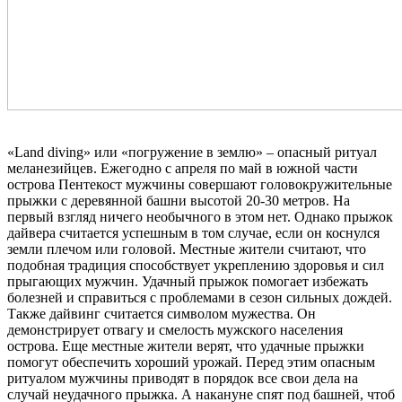
«Land diving» или «погружение в землю» – опасный ритуал
меланезийцев. Ежегодно с апреля по май в южной части
острова Пентекост мужчины совершают головокружительные
прыжки с деревянной башни высотой 20-30 метров. На
первый взгляд ничего необычного в этом нет. Однако прыжок
дайвера считается успешным в том случае, если он коснулся
земли плечом или головой. Местные жители считают, что
подобная традиция способствует укреплению здоровья и сил
прыгающих мужчин. Удачный прыжок помогает избежать
болезней и справиться с проблемами в сезон сильных дождей.
Также дайвинг считается символом мужества. Он
демонстрирует отвагу и смелость мужского населения
острова. Еще местные жители верят, что удачные прыжки
помогут обеспечить хороший урожай. Перед этим опасным
ритуалом мужчины приводят в порядок все свои дела на
случай неудачного прыжка. А накануне спят под башней, чтоб