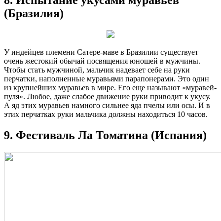
8. Испытание укусами муравьев
(Бразилия)
У индейцев племени Сатере-маве в Бразилии существует
очень жестокий обычай посвящения юношей в мужчины.
Чтобы стать мужчиной, мальчик надевает себе на руки
перчатки, наполненные муравьями парапонерами. Это один
из крупнейших муравьев в мире. Его еще называют «муравей-
пуля». Любое, даже слабое движение руки приводит к укусу.
А яд этих муравьев намного сильнее яда пчелы или осы. И в
этих перчатках руки мальчика должны находиться 10 часов.
9. Фестиваль Ла Томатина (Испания)