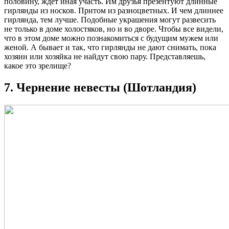
половину, ждет иная участь. Им друзья презентуют длинные
гирлянды из носков. Притом из разноцветных. И чем длиннее
гирлянда, тем лучше. Подобные украшения могут развесить
не только в доме холостяков, но и во дворе. Чтобы все видели,
что в этом доме можно познакомиться с будущим мужем или
женой. А бывает и так, что гирлянды не дают снимать, пока
хозяин или хозяйка не найдут свою пару. Представляешь,
какое это зрелище?
7. Чернение невесты (Шотландия)