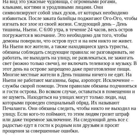
На вид это ужасные чудовища, с огромными рогами,
клыками, когтями и уродливыми лицами. Они
символизируют собой злых духов, от которых необходимо
избавиться. После заката балийцы поджигают Ого-Ого, чтобы
изгнать все злое из своей жизни. Следующий день – День
тишины, Ньепи. С 6:00 утра, в течение 24 часов, весь остров
погружается в молчание. Это необходимо для того, чтобы
демоны поверили, что остров пуст и на нем никто не живет.
На Ньепи все жители, а также находящиеся здесь туристы,
обязаны соблюдать следующие правила: не разговаривать, не
работать, не выходить на улицу, не развлекаться, не зажигать
свет (можно только свечи), не включать телевизор и музыку. В
этот день на острове запрещено даже приготовление пищи.
Многие местные жители в День тишины ничего не едят. На
Ньепи не работают магазины, бары, аэропорт. Исключение –
службы скорой помощи. Этим правилам обязаны подчиняться
и гости острова. Во всяком случае, оставаться в помещении и
не шуметь. Находиться на улицах могут только люди, над
которыми проведен специальный обряд. Их называют
Печаланги. Они обязаны следить, чтобы никто не выходил на
улицу. Если кого-то поймают, то этим людям грозит штраф
или даже тюремное заключение. На следующий день все с
радостью едут в гости к родным или друзьям и просят
прощения за совершенные ошибки.