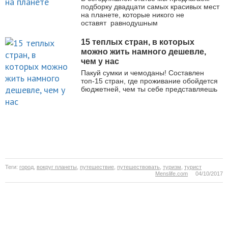
подборку двадцати самых красивых мест
на планете, которые никого не
оставят равнодушным
15 теплых стран, в которых
можно жить намного дешевле,
чем у нас
Пакуй сумки и чемоданы! Составлен
топ-15 стран, где проживание обойдется
бюджетней, чем ты себе представляешь
Теги:
город
,
вокруг планеты
,
путешествие
,
путешествовать
,
туризм
,
турист
Menslife.com
04/10/2017