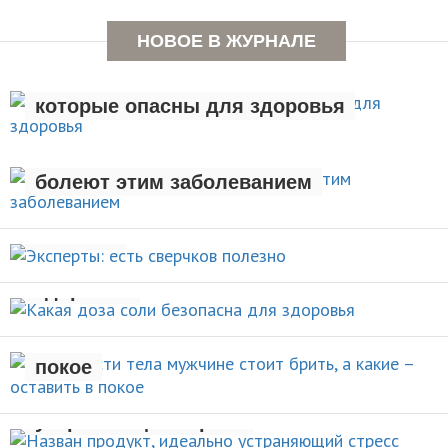
НОВОЕ В ЖУРНАЛЕ
Семь вредных привычек,
которые опасны для здоровья
Люди с лишним весом чаще
ЗДОРОВЫЙ ОБРАЗ ЖИЗНИ
болеют этим заболеванием
Эксперты: есть сверчков
НОВОСТИ
полезно
Какая доза соли безопасна для
НОВОСТИ
здоровья
Какие части тела мужчине стоит
брить, а какие – оставить в
НОВОСТИ
покое
Назван продукт, идеально
УХОД ЗА СОБОЙ
устраняющий стресс
Раннее отцовство повышает