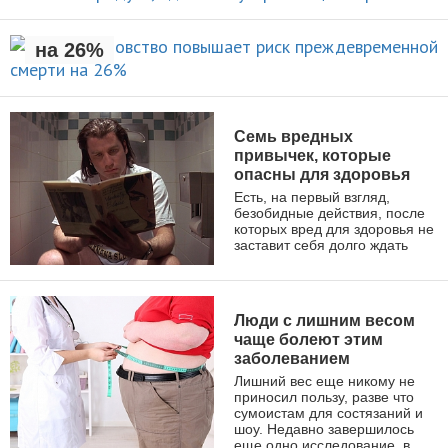
риск преждевременной смерти
НОВОСТИ
на 26%
НОВОСТИ
Семь вредных
привычек, которые
опасны для здоровья
Есть, на первый взгляд,
безобидные действия, после
которых вред для здоровья не
заставит себя долго ждать
ЗДОРОВЫЙ ОБРАЗ ЖИЗНИ
Люди с лишним весом
чаще болеют этим
заболеванием
Лишний вес еще никому не
приносил пользу, разве что
сумоистам для состязаний и
шоу. Недавно завершилось
еще одно исследование, в