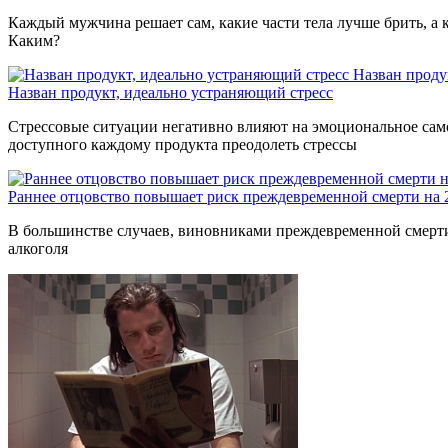
Каждый мужчина решает сам, какие части тела лучше брить, а к
Каким?
Назван проду
Назван продукт, идеально устраняющий стресс
Стрессовые ситуации негативно влияют на эмоциональное само
доступного каждому продукта преодолеть стрессы
Раннее отцовство повышает риск преждевременной смерти на
В большинстве случаев, виновниками преждевременной смерти 
алкоголя