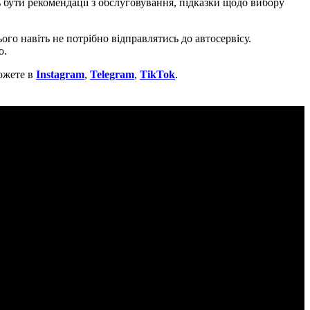
 бути рекомендації з обслуговування, підказки щодо вибору
ого навіть не потрібно відправлятись до автосервісу.
о.
ожете в
Instagram
,
Telegram
,
TikTok
.