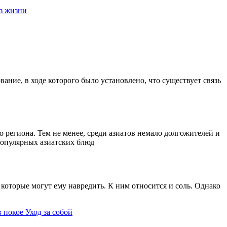
з жизни
ание, в ходе которого было установлено, что существует связь
 региона. Тем не менее, среди азиатов немало долгожителей и
 популярных азиатских блюд
которые могут ему навредить. К ним относится и соль. Однако
в покое
Уход за собой