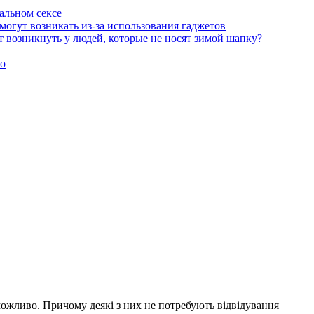
альном сексе
могут возникать из-за использования гаджетов
 возникнуть у людей, которые не носят зимой шапку?
то
ожливо. Причому деякі з них не потребують відвідування