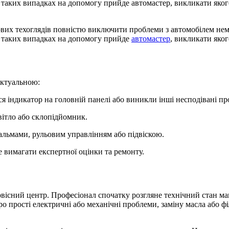
 таких випадках на допомогу прийде автомастер, викликати якого
ових техоглядів повністю виключити проблеми з автомобілем нем
В таких випадках на допомогу прийде
автомастер
, викликати яког
актуальною:
ся індикатор на головній панелі або виникли інші несподівані п
вітло або склопідйомник.
альмами, рульовим управлінням або підвіскою.
 вимагати експертної оцінки та ремонту.
рвісний центр. Професіонал спочатку розгляне технічний стан м
 прості електричні або механічні проблеми, заміну масла або філ