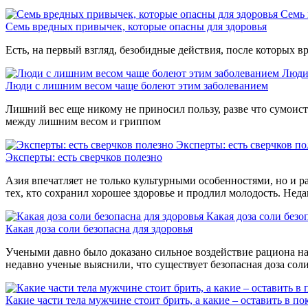
Семь 
Семь вредных привычек, которые опасны для здоровья
Есть, на первый взгляд, безобидные действия, после которых вр
Люди
Люди с лишним весом чаще болеют этим заболеванием
Лишний вес еще никому не приносил пользу, разве что сумоиста
между лишним весом и гриппом
Эксперты: есть сверчков по
Эксперты: есть сверчков полезно
Азия впечатляет не только культурными особенностями, но и р
тех, кто сохранил хорошее здоровье и продлил молодость. Нед
Какая доза соли безо
Какая доза соли безопасна для здоровья
Учеными давно было доказано сильное воздействие рациона на 
недавно ученые выяснили, что существует безопасная доза сол
Какие части тела мужчине стоит брить, а какие – оставить в по