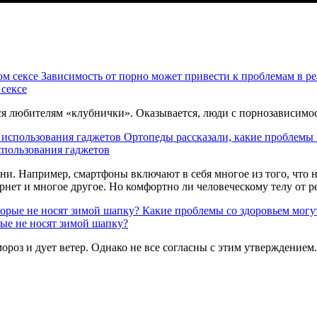
Зависимость от порно может привести к проблемам в ре
 сексе
я любителям «клубнички». Оказывается, люди с порнозависимост
Ортопеды рассказали, какие проблемы 
спользования гаджетов
и. Например, смартфоны включают в себя многое из того, что не
рнет и многое другое. Но комфортно ли человеческому телу от 
Какие проблемы со здоровьем могут
рые не носят зимой шапку?
мороз и дует ветер. Однако не все согласны с этим утверждением.