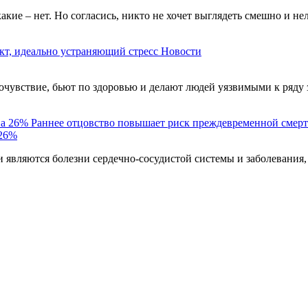
акие – нет. Но согласись, никто не хочет выглядеть смешно и н
кт, идеально устраняющий стресс
Новости
чувствие, бьют по здоровью и делают людей уязвимыми к ряду 
Раннее отцовство повышает риск преждевременной смерт
 26%
являются болезни сердечно-сосудистой системы и заболевания,