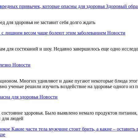
вредных привычек, которые опасны для здоровья
Здоровый обра
ед для здоровья не заставит себя долго ждать
 с лишним весом чаще болеют этим заболеванием
Новости
м для состязаний и шоу. Недавно завершилось еще одно исследов
лезно
Новости
ационом. Многих удивляют и даже пугают некоторые блюда этого
авно ученые решили изучить воздействие на здоровье одного из
пасна для здоровья
Новости
состояние здоровья. Было выявлено немало продуктов питания, 
и для людей
Какие части тела мужчине стоит брить, а какие – оставить 
кое