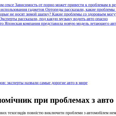
Зависимость от порно может привести к проблемам в ре
Ортопеды рассказали, какие проблемы 
Какие проблемы со здоровьем могут
Эксперты рассказали, под какую музыку водить авто опасно
Японская компания представила новую модель летающего ав
ров: эксперты назвали самые дорогие авто в мире
омічник при проблемах з авто
ових техоглядів повністю виключити проблеми з автомобілем нем