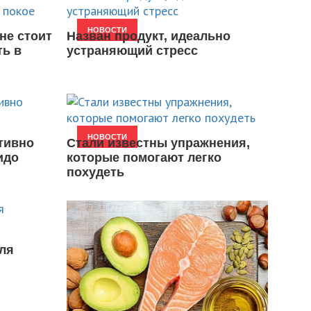
НОВОСТИ
не стоит
Назван продукт, идеально
ть в
устраняющий стресс
НОВОСТИ
тивно
Стали известны упражнения,
идо
которые помогают легко
похудеть
ля