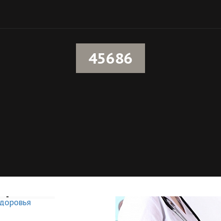
45686
к,
оровья