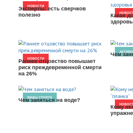
НОВОСТИ
Эксперты: есть сверчков
НОВОС
полезно
Какая д
здоровь
АКТИВ
Чем зан
НОВОСТИ
Раннее отцовство повышает
риск преждевременной смерти
на 26%
ВИДЫ СПОРТА
Чем заняться на воде?
НОВОС
Кому не
упражне