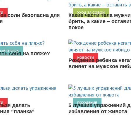
ТИ
УХОД ЗА СОБОЙ
оза соли безопасна для
Какие части тела мужчи
я
брить, а какие – остави
покое
НЫЙ ОТДЫХ
ять себя на пляже?
НОВОСТИ
Рождение ребенка нега
влияет на мужское либ
ТИ
ПОХУДЕНИЕ
льзя делать
5 лучших упражнений д
ния “планка”
избавления от живота