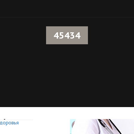
45434
к,
оровья