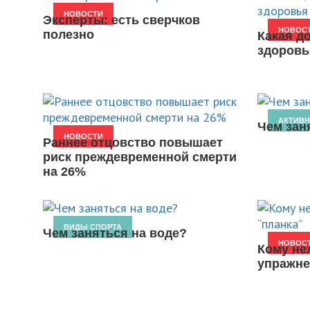
НОВОСТИ
Эксперты: есть сверчков
НОВОС
полезно
Какая д
здоровь
АКТИВ
Чем зан
НОВОСТИ
Раннее отцовство повышает
риск преждевременной смерти
на 26%
ВИДЫ СПОРТА
Чем заняться на воде?
НОВОС
Кому не
упражне