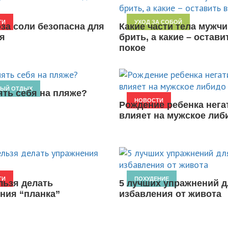
ТИ
УХОД ЗА СОБОЙ
оза соли безопасна для
Какие части тела мужчи
я
брить, а какие – остави
покое
НЫЙ ОТДЫХ
ять себя на пляже?
НОВОСТИ
Рождение ребенка нега
влияет на мужское либ
ТИ
ПОХУДЕНИЕ
льзя делать
5 лучших упражнений д
ния “планка”
избавления от живота