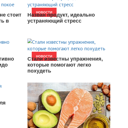
НОВОСТИ
не стоит
Назван продукт, идеально
ть в
устраняющий стресс
НОВОСТИ
тивно
Стали известны упражнения,
идо
которые помогают легко
похудеть
ля