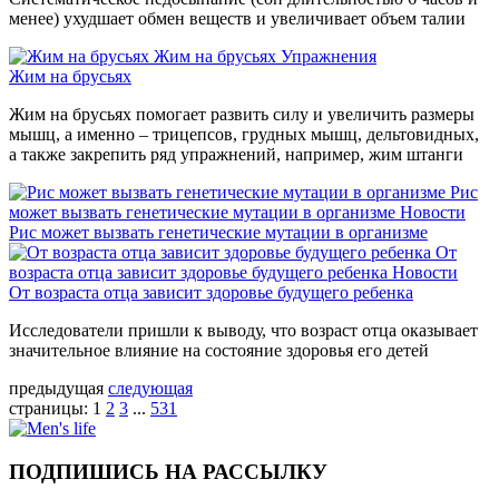
менее) ухудшает обмен веществ и увеличивает объем талии
Жим на брусьях
Упражнения
Жим на брусьях
Жим на брусьях помогает развить силу и увеличить размеры
мышц, а именно – трицепсов, грудных мышц, дельтовидных,
а также закрепить ряд упражнений, например, жим штанги
Рис
может вызвать генетические мутации в организме
Новости
Рис может вызвать генетические мутации в организме
От
возраста отца зависит здоровье будущего ребенка
Новости
От возраста отца зависит здоровье будущего ребенка
Исследователи пришли к выводу, что возраст отца оказывает
значительное влияние на состояние здоровья его детей
предыдущая
следующая
страницы:
1
2
3
...
531
ПОДПИШИСЬ НА РАССЫЛКУ