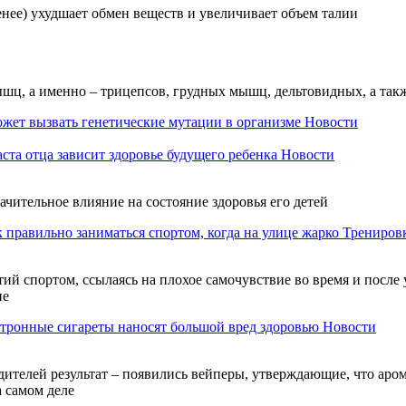
нее) ухудшает обмен веществ и увеличивает объем талии
ышц, а именно – трицепсов, грудных мышц, дельтовидных, а так
ожет вызвать генетические мутации в организме
Новости
аста отца зависит здоровье будущего ребенка
Новости
ачительное влияние на состояние здоровья его детей
 правильно заниматься спортом, когда на улице жарко
Трениров
ий спортом, ссылаясь на плохое самочувствие во время и после 
ие
тронные сигареты наносят большой вред здоровью
Новости
ителей результат – появились вейперы, утверждающие, что аром
а самом деле