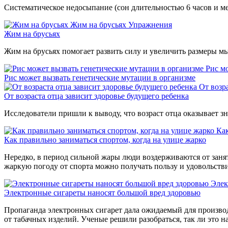
Систематическое недосыпание (сон длительностью 6 часов и ме
Жим на брусьях
Упражнения
Жим на брусьях
Жим на брусьях помогает развить силу и увеличить размеры м
Рис м
Рис может вызвать генетические мутации в организме
От возр
От возраста отца зависит здоровье будущего ребенка
Исследователи пришли к выводу, что возраст отца оказывает зн
Как
Как правильно заниматься спортом, когда на улице жарко
Нередко, в период сильной жары люди воздерживаются от занят
жаркую погоду от спорта можно получать пользу и удовольств
Элек
Электронные сигареты наносят большой вред здоровью
Пропаганда электронных сигарет дала ожидаемый для производ
от табачных изделий. Ученые решили разобраться, так ли это н