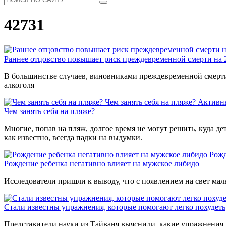
42731
Раннее отцовство повышает риск преждевременной смерти на
В большинстве случаев, виновниками преждевременной смерти 
алкоголя
Чем занять себя на пляже?
Активн
Чем занять себя на пляже?
Многие, попав на пляж, долгое время не могут решить, куда де
как известно, всегда падки на выдумки.
Рожд
Рождение ребенка негативно влияет на мужское либидо
Исследователи пришли к выводу, что с появлением на свет мал
Стали известны упражнения, которые помогают легко похудеть
Представители науки из Тайваня выяснили, какие упражнения 