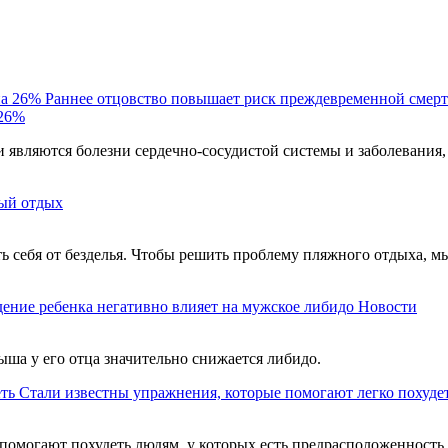
Раннее отцовство повышает риск преждевременной смерт
 26%
являются болезни сердечно-сосудистой системы и заболевания,
ый отдых
ть себя от безделья. Чтобы решить проблему пляжного отдыха, м
ение ребенка негативно влияет на мужское либидо
Новости
ыша у его отца значительно снижается либидо.
Стали известны упражнения, которые помогают легко похуде
помогают похудеть людям, у которых есть предрасположенность