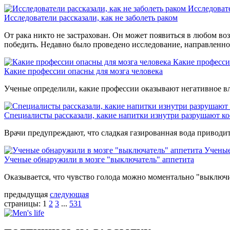
Исследовате
Исследователи рассказали, как не заболеть раком
От рака никто не застрахован. Он может появиться в любом воз
победить. Недавно было проведено исследование, направленное 
Какие професси
Какие профессии опасны для мозга человека
Ученые определили, какие профессии оказывают негативное вл
Специалисты рассказали, какие напитки изнутри разрушают ко
Врачи предупреждают, что сладкая газированная вода приводи
Ученые
Ученые обнаружили в мозге "выключатель" аппетита
Оказывается, что чувство голода можно моментально "выключи
предыдущая
следующая
страницы:
1
2
3
...
531