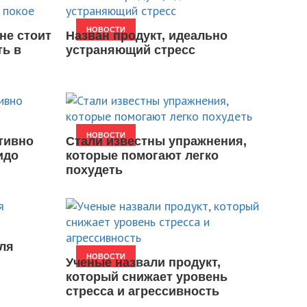
НОВОСТИ
не стоит
Назван продукт, идеально
ть в
устраняющий стресс
НОВОСТИ
тивно
Стали известны упражнения,
идо
которые помогают легко
похудеть
ля
НОВОСТИ
Ученые назвали продукт,
который снижает уровень
стресса и агрессивность