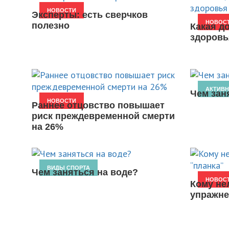
НОВОСТИ
Эксперты: есть сверчков
НОВОС
полезно
Какая д
здоровь
АКТИВ
Чем зан
НОВОСТИ
Раннее отцовство повышает
риск преждевременной смерти
на 26%
ВИДЫ СПОРТА
Чем заняться на воде?
НОВОС
Кому не
упражне