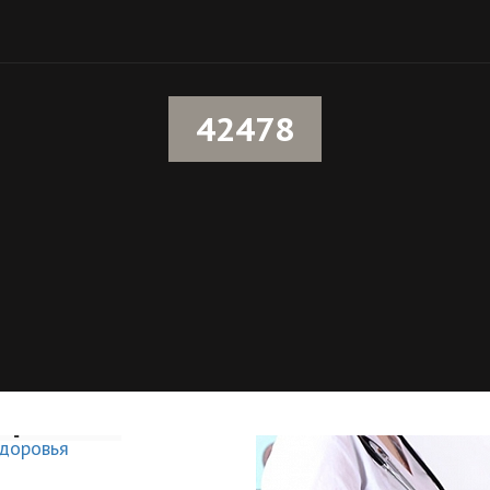
42478
к,
оровья