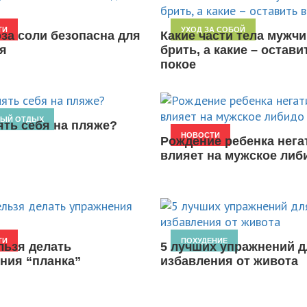
ТИ
УХОД ЗА СОБОЙ
оза соли безопасна для
Какие части тела мужчи
я
брить, а какие – остави
покое
НЫЙ ОТДЫХ
ять себя на пляже?
НОВОСТИ
Рождение ребенка нега
влияет на мужское либ
ТИ
ПОХУДЕНИЕ
льзя делать
5 лучших упражнений д
ния “планка”
избавления от живота