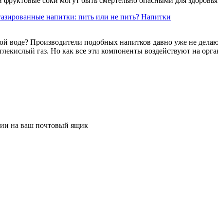
и фруктовые соки могут быть смертельно опасными для здоровья
газированные напитки: пить или не пить?
Напитки
ной воде? Производители подобных напитков давно уже не делают
углекислый газ. Но как все эти компоненты воздействуют на орг
ции на ваш почтовый ящик