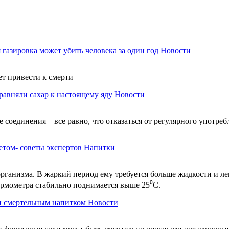
 газировка может убить человека за один год
Новости
т привести к смерти
авняли сахар к настоящему яду
Новости
соединения – все равно, что отказаться от регулярного употре
том- советы экспертов
Напитки
 организма. В жаркий период ему требуется больше жидкости и л
ермометра стабильно поднимается выше 25⁰С.
и смертельным напитком
Новости