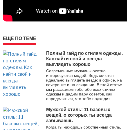
ЕЩЕ ПО ТЕМЕ
Полный гайд по стилям одежды.
Как найти свой и всегда
выглядеть хорошо
Современные мужчины охотно
интересуются модой. Ведь хочется
идеально выглядеть везде: в офисе, на
вечеринке и на свидании. В этой статье
мы расскажем тебе обо всех стилях
одежды и дадим пару советов, как
определиться, что тебе подходит.
Мужской стиль: 11 базовых
вещей, о которых ты всегда
забываешь
Когда ты находишь собственный стиль,