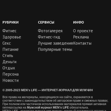
РУБРИКИ
СЕРВИСЫ
ИНФО
Фитнес
Фотогалерея
О проекте
Здоровье
Фитнес-гид
Реклама
Секс
Лучшие заведения
Контакты
Питание
Популярные темы
Стиль
Деньги
Отдых
Персона
Новости
© 2005-2023 MEN's LIFE — ИНТЕРНЕТ-ЖУРНАЛ ДЛЯ МУЖЧИН
Все права на материалы, находящиеся на сайте, охраняются в
соответствии с законодательством об авторском праве и смежных правах.
При полном или частичном использовании материалов прямая активная
гипперссылка на
Мужской журнал MEN's LIFE
обязательна.
MEN's LIFE - интернет-журнал для мужчин, который заслуженно входит в