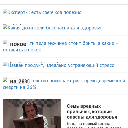
НОВОСТИ
полезно
Какая доза соли безопасна для
НОВОСТИ
здоровья
Какие части тела мужчине стоит
брить, а какие – оставить в
НОВОСТИ
покое
Назван продукт, идеально
УХОД ЗА СОБОЙ
устраняющий стресс
Раннее отцовство повышает
риск преждевременной смерти
НОВОСТИ
на 26%
НОВОСТИ
Семь вредных
привычек, которые
опасны для здоровья
Есть, на первый взгляд,