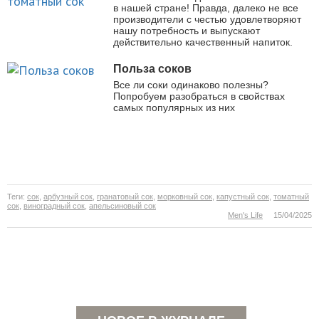
в нашей стране! Правда, далеко не все
производители с честью удовлетворяют
нашу потребность и выпускают
действительно качественный напиток.
Польза соков
Все ли соки одинаково полезны?
Попробуем разобраться в свойствах
самых популярных из них
Теги:
сок
,
арбузный сок
,
гранатовый сок
,
морковный сок
,
капустный сок
,
томатный
сок
,
виноградный сок
,
апельсиновый сок
Men's Life
15/04/2025