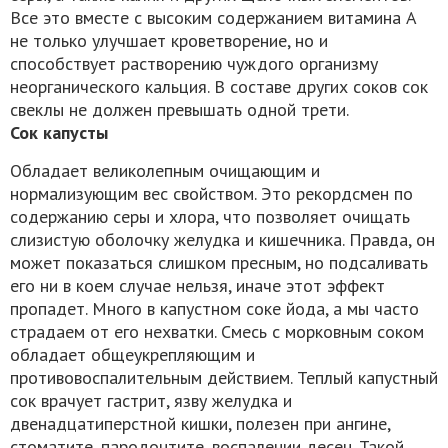
Все это вместе с высоким содержанием витамина А
не только улучшает кроветворение, но и
способствует растворению чуждого организму
неорганического кальция. В составе других соков сок
свеклы не должен превышать одной трети.
Сок капусты
Обладает великолепным очищающим и
нормализующим вес свойством. Это рекордсмен по
содержанию серы и хлора, что позволяет очищать
слизистую оболочку желудка и кишечника. Правда, он
может показаться слишком пресным, но подсаливать
его ни в коем случае нельзя, иначе этот эффект
пропадет. Много в капустном соке йода, а мы часто
страдаем от его нехватки. Смесь с морковным соком
обладает общеукрепляющим и
противовоспалительным действием. Теплый капустный
сок врачует гастрит, язву желудка и
двенадцатиперстной кишки, полезен при ангине,
стоматите, пародонтите, воспалении десен. Такой