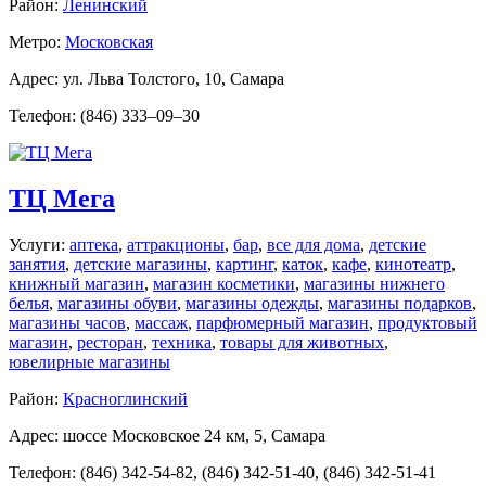
Район:
Ленинский
Метро:
Московская
Адрес: ул. Льва Толстого, 10, Самара
Телефон: (846) 333–09–30
ТЦ Мега
Услуги:
аптека
,
аттракционы
,
бар
,
все для дома
,
детские
занятия
,
детские магазины
,
картинг
,
каток
,
кафе
,
кинотеатр
,
книжный магазин
,
магазин косметики
,
магазины нижнего
белья
,
магазины обуви
,
магазины одежды
,
магазины подарков
,
магазины часов
,
массаж
,
парфюмерный магазин
,
продуктовый
магазин
,
ресторан
,
техника
,
товары для животных
,
ювелирные магазины
Район:
Красноглинский
Адрес: шоссе Московское 24 км, 5, Самара
Телефон: (846) 342-54-82, (846) 342-51-40, (846) 342-51-41