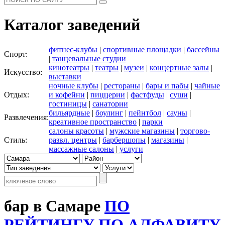
Каталог заведений
фитнес-клубы
|
спортивные площадки
|
бассейны
Спорт:
|
танцевальные студии
кинотеатры
|
театры
|
музеи
|
концертные залы
|
Искусство:
выставки
ночные клубы
|
рестораны
|
бары и пабы
|
чайные
Отдых:
и кофейни
|
пиццерии
|
фастфуды
|
суши
|
гостиницы
|
санатории
бильярдные
|
боулинг
|
пейнтбол
|
сауны
|
Развлечения:
креативное пространство
|
парки
салоны красоты
|
мужские магазины
|
торгово-
Стиль:
развл. центры
|
барбершопы
|
магазины
|
массажные салоны
|
услуги
бар в Самаре
ПО
РЕЙТИНГУ
ПО АЛФАВИТУ