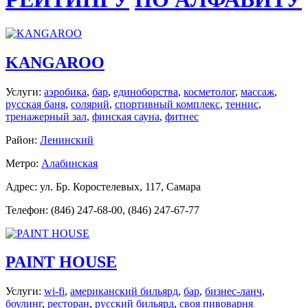
KANGAROO
Услуги:
аэробика
,
бар
,
единоборства
,
косметолог
,
массаж
,
русская баня
,
солярий
,
спортивный комплекс
,
теннис
,
тренажерный зал
,
финская сауна
,
фитнес
Район:
Ленинский
Метро:
Алабинская
Адрес: ул. Бр. Коростелевых, 117, Самара
Телефон: (846) 247-68-00, (846) 247-67-77
PAINT HOUSE
Услуги:
wi-fi
,
американский бильярд
,
бар
,
бизнес-ланч
,
боулинг
,
ресторан
,
русский бильярд
,
своя пивоварня