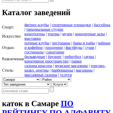
Каталог заведений
фитнес-клубы
|
спортивные площадки
|
бассейны
Спорт:
|
танцевальные студии
кинотеатры
|
театры
|
музеи
|
концертные залы
|
Искусство:
выставки
ночные клубы
|
рестораны
|
бары и пабы
|
чайные
Отдых:
и кофейни
|
пиццерии
|
фастфуды
|
суши
|
гостиницы
|
санатории
бильярдные
|
боулинг
|
пейнтбол
|
сауны
|
Развлечения:
креативное пространство
|
парки
салоны красоты
|
мужские магазины
|
торгово-
Стиль:
развл. центры
|
барбершопы
|
магазины
|
массажные салоны
|
услуги
каток в Самаре
ПО
РЕЙТИНГУ
ПО АЛФАВИТУ