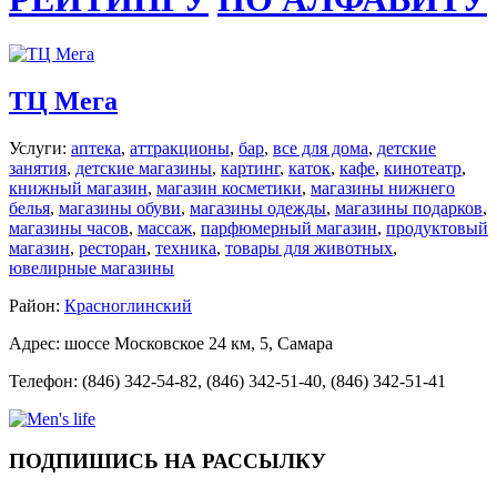
ТЦ Мега
Услуги:
аптека
,
аттракционы
,
бар
,
все для дома
,
детские
занятия
,
детские магазины
,
картинг
,
каток
,
кафе
,
кинотеатр
,
книжный магазин
,
магазин косметики
,
магазины нижнего
белья
,
магазины обуви
,
магазины одежды
,
магазины подарков
,
магазины часов
,
массаж
,
парфюмерный магазин
,
продуктовый
магазин
,
ресторан
,
техника
,
товары для животных
,
ювелирные магазины
Район:
Красноглинский
Адрес: шоссе Московское 24 км, 5, Самара
Телефон: (846) 342-54-82, (846) 342-51-40, (846) 342-51-41
ПОДПИШИСЬ НА РАССЫЛКУ