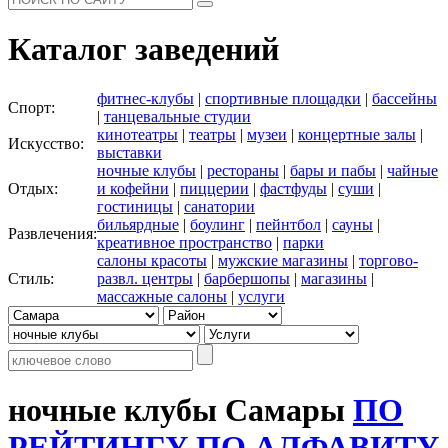
Каталог заведений
фитнес-клубы
|
спортивные площадки
|
бассейны
Спорт:
|
танцевальные студии
кинотеатры
|
театры
|
музеи
|
концертные залы
|
Искусство:
выставки
ночные клубы
|
рестораны
|
бары и пабы
|
чайные
Отдых:
и кофейни
|
пиццерии
|
фастфуды
|
суши
|
гостиницы
|
санатории
бильярдные
|
боулинг
|
пейнтбол
|
сауны
|
Развлечения:
креативное пространство
|
парки
салоны красоты
|
мужские магазины
|
торгово-
Стиль:
развл. центры
|
барбершопы
|
магазины
|
массажные салоны
|
услуги
ночные клубы Самары
ПО
РЕЙТИНГУ
ПО АЛФАВИТУ