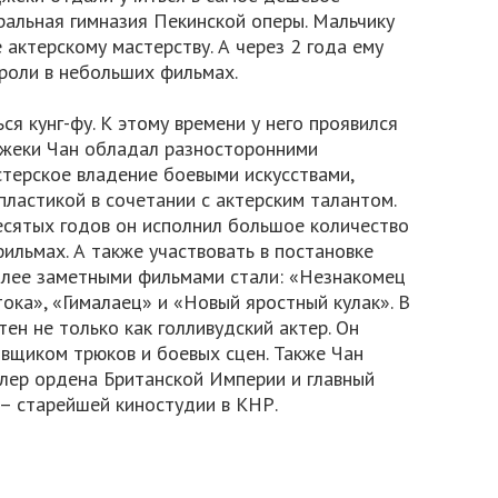
ральная гимназия Пекинской оперы. Мальчику
актерскому мастерству. А через 2 года ему
роли в небольших фильмах.
ся кунг-фу. К этому времени у него проявился
Джеки Чан обладал разносторонними
терское владение боевыми искусствами,
пластикой в сочетании с актерским талантом.
есятых годов он исполнил большое количество
ильмах. А также участвовать в постановке
лее заметными фильмами стали: «Незнакомец
тока», «Гималаец» и «Новый яростный кулак». В
ен не только как голливудский актер. Он
вщиком трюков и боевых сцен. Также Чан
ер ордена Британской Империи и главный
– старейшей киностудии в КНР.