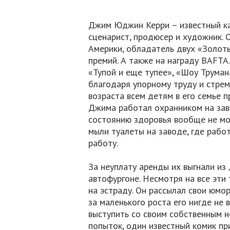
Джим Юджин Керри – известный ка
сценарист, продюсер и художник.
Америки, обладатель двух «Золоты
премий. А также на награду ВАFTA
«Тупой и еще тупее», «Шоу Трумана
благодаря упорному труду и стрем
возраста всем детям в его семье 
Джима работал охранником на заво
состоянию здоровья вообще не мог
мыли туалеты на заводе, где рабо
работу.
За неуплату аренды их выгнали из
автофургоне. Несмотря на все эти
на эстраду. Он рассылал свои юмор
за маленького роста его нигде не 
выступить со своим собственным 
попыток, один известный комик при