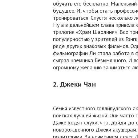
обучать его бесплатно. Маленький 
будущее. И, чтобы стать професси
тренироваться. Спустя несколько 
Ну а в дальнейшем слава привела е
трилогия «Храм Шаолиня». Все тр
популярностью у зрителей из Гонгк
ряде других знаковых фильмов. О
фильмографии Ли стала работа в 
сыграл наемника Безымянного. И в
огромному желанию заниматься л
2. Джеки Чан
Семья известного голливудского а
поисках лучшей жизни. Они часто 
Даже ходят слухи, что, дойдя до 
новорожденного Джеки акушерам. 
родителями. За неимением денег 