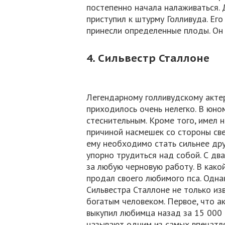
постепенно начала налаживаться.
приступил к штурму Голливуда. Его
принесли определенные плоды. Он 
4. Сильвестр Сталлоне
Легендарному голливудскому актер
приходилось очень нелегко. В юно
стеснительным. Кроме того, имел 
причиной насмешек со стороны све
ему необходимо стать сильнее дру
упорно трудиться над собой. С д
за любую черновую работу. В како
продал своего любимого пса. Одна
Сильвестра Сталлоне не только из
богатым человеком. Первое, что ак
выкупил любимца назад за 15 000 
называют одним из самых впечатля