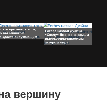
сять признаков того,
Forbes назвал Дуэйна
то вы слишком
«Скалу» Джонсона самым
гождаете окружающим
высокооплачиваемым
актером мира
 на вершину