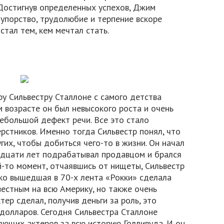
 Достигнув определенных успехов, Джим
 упорство, трудолюбие и терпение вскоре
стал тем, кем мечтал стать.
у Сильвестру Сталлоне с самого детства
м возрасте он был невысокого роста и очень
небольшой дефект речи. Все это стало
рстников. Именно тогда Сильвестр понял, что
гих, чтобы добиться чего-то в жизни. Он начал
вадцати лет подрабатывал продавцом и брался
й-то момент, отчаявшись от нищеты, Сильвестр
ко вышедшая в 70-х лента «Рокки» сделала
вестным на всю Америку, но также очень
тер сделал, получив деньги за роль, это
долларов. Сегодня Сильвестра Сталлоне
ющих актеров за всю историю Голливуда. И он