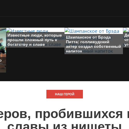
Известные люди, которые
Де
Шампанское от Брэда
прошли сложный путь к
ч
Питта: голливудский
богатству и славе
у
актер создал собственный
напиток
о
НАШ ГЕРОЙ
еров, пробившихся
славы из нищеты