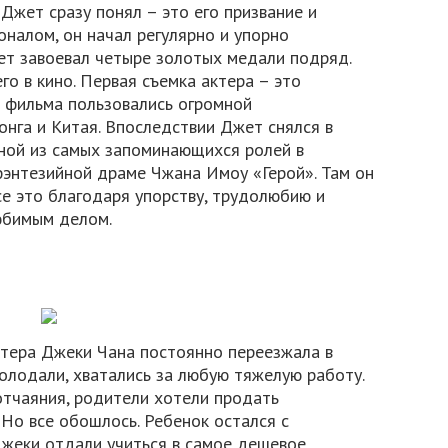
Джет сразу понял – это его призвание и
оналом, он начал регулярно и упорно
лет завоевал четыре золотых медали подряд.
го в кино. Первая съемка актера – это
и фильма пользовались огромной
онга и Китая. Впоследствии Джет снялся в
дной из самых запоминающихся ролей в
фэнтезийной драме Чжана Имоу «Герой». Там он
се это благодаря упорству, трудолюбию и
юбимым делом.
ктера Джеки Чана постоянно переезжала в
голодали, хватались за любую тяжелую работу.
отчаяния, родители хотели продать
Но все обошлось. Ребенок остался с
Джеки отдали учиться в самое дешевое