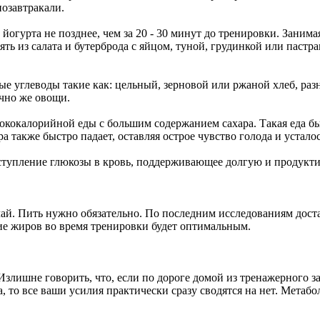
позавтракали.
йогурта не позднее, чем за 20 - 30 минут до тренировки. Заним
ять из салата и бутерброда с яйцом, туной, грудинкой или паст
 углеводы такие как: цельный, зерновой или ржаной хлеб, разн
ечно же овощи.
ококалорийной еды с большим содержанием сахара. Такая еда бы
а также быстро падает, оставляя острое чувство голода и устало
ступление глюкозы в кровь, поддерживающее долгую и продукт
чай. Пить нужно обязательно. По последним исследованиям дос
е жиров во время тренировки будет оптимальным.
 Излишне говорить, что, если по дороге домой из тренажерного 
 то все ваши усилия практически сразу сводятся на нет. Метабо