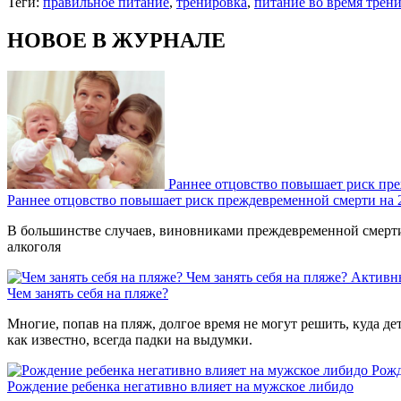
Теги:
правильное питание
,
тренировка
,
питание во время трен
НОВОЕ В ЖУРНАЛЕ
Раннее отцовство повышает риск пр
Раннее отцовство повышает риск преждевременной смерти на
В большинстве случаев, виновниками преждевременной смерти 
алкоголя
Чем занять себя на пляже?
Активн
Чем занять себя на пляже?
Многие, попав на пляж, долгое время не могут решить, куда де
как известно, всегда падки на выдумки.
Рожд
Рождение ребенка негативно влияет на мужское либидо