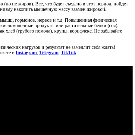
(но не жиров). Все, что будет съедено в этот период, пойдет
анизму накопить мышечную массу взамен жировой.
 мышц, гормонов, нервов и т.д. Повышенная физическая
, кисломолочные продукты или растительные белки (соя).
ак хлеб (грубого помола), крупы, корнфлекс. Не забывайте
ических нагрузок и результат не замедлит себя ждать!
ожете в
Instagram
,
Telegram
,
TikTok
.