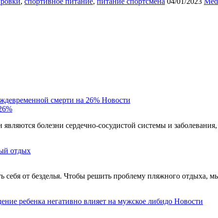
ировки
,
спортивное питание
,
питание спортсмена
04/01/2023
Мed.
еждевременной смерти на 26%
Новости
 26%
являются болезни сердечно-сосудистой системы и заболевания,
ый отдых
ть себя от безделья. Чтобы решить проблему пляжного отдыха, м
ение ребенка негативно влияет на мужское либидо
Новости