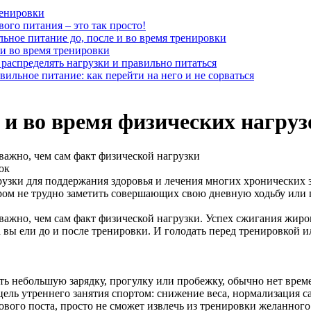
ренировки
вого питания – это так просто!
ьное питание до, после и во время тренировки
 и во время тренировки
распределять нагрузки и правильно питаться
вильное питание: как перейти на него и не сорваться
 и во время физических нагруз
важно, чем сам факт физической нагрузки
рузки для поддержания здоровья и лечения многих хронических з
чером не трудно заметить совершающих свою дневную ходьбу или 
 важно, чем сам факт физической нагрузки. Успех сжигания жир
 вы ели до и после тренировки. И голодать перед тренировкой ил
ть небольшую зарядку, прогулку или пробежку, обычно нет врем
цель утреннего занятия спортом: снижение веса, нормализация с
сового поста, просто не сможет извлечь из тренировки желанного