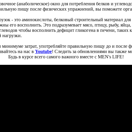
очное (анаболическое) окно для потребления белков и углеводов 
вильную пищу после физических упражнений, вы поможете орг
рузок - это аминокислоты, белковый строительный материал для
ны его восполнить. Это подразумевает мясо, птицу, рыбу, яйца
глеводов чтобы восполнить дефицит гликогена в печени, таких к
й нагрузки.
 минимуме затрат, употребляйте правильную пищу до и после физ
вайтесь на нас в
Youtube
! Следить за обновлениями вы также м
Будь в курсе всего самого важного вместе с MEN's LIFE!