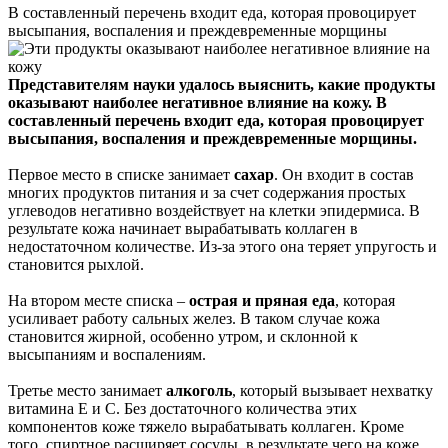
В составленный перечень входит еда, которая провоцирует
высыпания, воспаления и преждевременные морщины
Представителям науки удалось выяснить, какие продукты
оказывают наиболее негативное влияние на кожу. В
составленный перечень входит еда, которая провоцирует
высыпания, воспаления и преждевременные морщины.
Первое место в списке занимает
сахар
. Он входит в состав
многих продуктов питания и за счет содержания простых
углеводов негативно воздействует на клетки эпидермиса. В
результате кожа начинает вырабатывать коллаген в
недостаточном количестве. Из-за этого она теряет упругость и
становится рыхлой.
На втором месте списка –
острая и пряная еда
, которая
усиливает работу сальных желез. В таком случае кожа
становится жирной, особенно утром, и склонной к
высыпаниям и воспалениям.
Третье место занимает
алкоголь
, который вызывает нехватку
витамина Е и С. Без достаточного количества этих
компонентов коже тяжело вырабатывать коллаген. Кроме
того, спиртное расширяет сосуды, в результате чего на коже