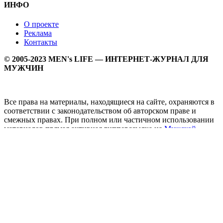
ИНФО
О проекте
Реклама
Контакты
© 2005-2023 MEN's LIFE — ИНТЕРНЕТ-ЖУРНАЛ ДЛЯ
МУЖЧИН
Все права на материалы, находящиеся на сайте, охраняются в
соответствии с законодательством об авторском праве и
смежных правах. При полном или частичном использовании
материалов прямая активная гипперссылка на
Мужской
журнал MEN's LIFE
обязательна.
MEN's LIFE - интернет-журнал для мужчин, который
заслуженно входит в ТОП лучших мужских журналов и
порталов. Ежедневно самое важное на самые волнующие
мужскую аудиторию темы - здоровый образ жизни, секс и
отношения, правила питания и диеты, фитнес и тренировки,
мужская мода и мужской стиль, карьера и деньги, мужской
досуг и многое другое в нашем мужском журнале.