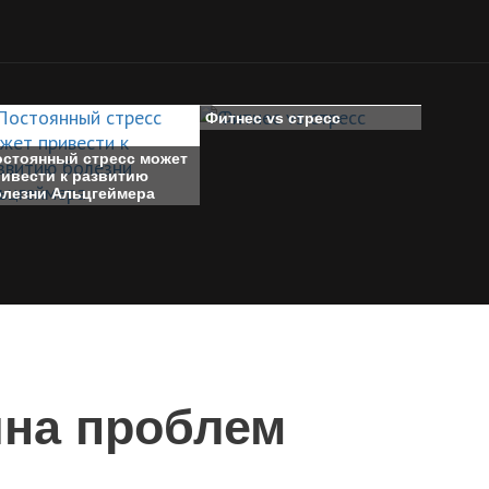
Фитнес vs стресс
остоянный стресс может
ривести к развитию
олезни Альцгеймера
ина проблем