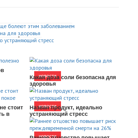
ним весом чаще
соли безопасна для
м заболеванием
укт, идеально
й стресс
ов
Какая доза соли безопасна для
НОВОСТИ
здоровья
не стоит
Назван продукт, идеально
НОВОСТИ
ть в
устраняющий стресс
Раннее отцовство повышает
НОВОСТИ