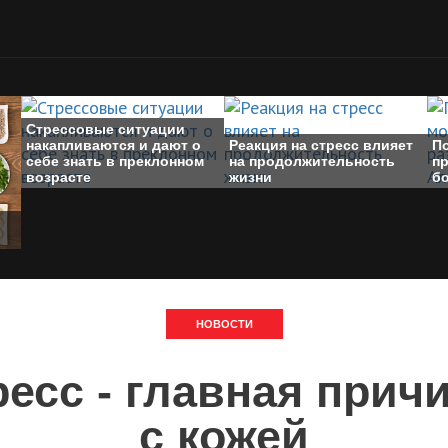
Стрессовые ситуации
накапливаются и дают о
Реакция на стресс влияет
П
себе знать в преклонном
на продолжительность
п
возрасте
жизни
б
НОВОСТИ
ресс - главная прич
с кожей