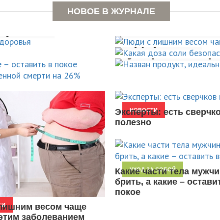
к,
Люди с лиш
не
НОВОЕ В ЖУРНАЛЕ
в
Какая доза 
ышает
оровья
болеют эти
Назван прод
здоровья
 смерти
устраняющи
НОВОСТИ
НОВОСТИ
НОВОСТИ
Эксперты: есть сверчк
НОВОСТИ
полезно
Какие части тела мужчи
УХОД ЗА СОБОЙ
брить, а какие – остави
покое
лишним весом чаще
ТИ
этим заболеванием