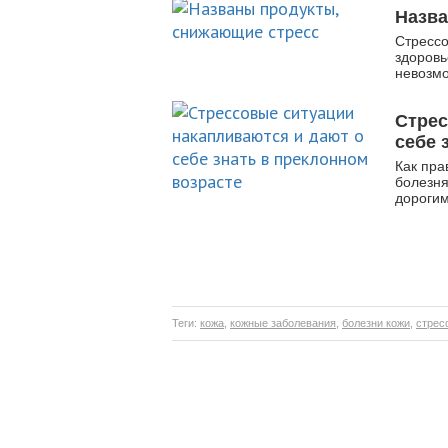
Назва
Стрессо
здоровь
невозмо
Стрес
себе 
Как пра
болезня
дорогим
Теги:
кожа
,
кожные заболевания
,
болезни кожи
,
стрес