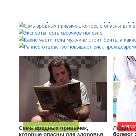
Семь вредных привыче
Какие части тела мужчи
Эксперты: есть сверчко
Раннее отцовство пов
которые опасны для зд
стоит брить, а какие –
полезно
риск преждевременной
оставить в покое
ЗДОРОВЫЙ ОБРАЗ ЖИЗНИ
на 26%
НОВОСТИ
УХОД ЗА СОБОЙ
НОВОСТИ
Люди с 
НОВОС
Семь вредных привычек,
ЗДОРОВЫЙ ОБРАЗ ЖИЗНИ
болеют 
которые опасны для здоровья