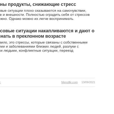
ны продукты, снижающие стресс
вые ситуации плохо сказываются на самочувствии,
е и внешности. Полностью оградить себя от стрессов
жно. Однако можно их легче воспринимать.
совые ситуации накапливаются и дают о
знать в преклонном возрасте
вило, это стрессы, которые связаны с собственными
ми и заболеваниями близких людей, разлуки с
и людьми, конфликтные ситуации, переезд
с
Menslife.com
13/09/2021