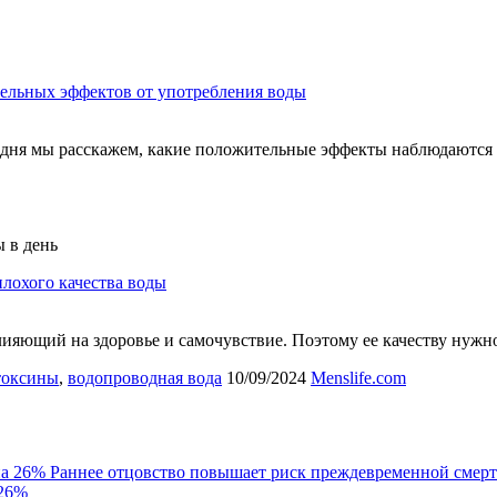
ельных эффектов от употребления воды
одня мы расскажем, какие положительные эффекты наблюдаются 
ы в день
лохого качества воды
лияющий на здоровье и самочувствие. Поэтому ее качеству нуж
токсины
,
водопроводная вода
10/09/2024
Menslife.com
Раннее отцовство повышает риск преждевременной смерт
 26%