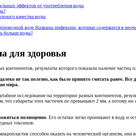
ельных эффектов от употребления воды
ды?
лохого качества воды
Названы инфекции, которые содержатся в нео
ть больше воды?
а для здоровья
х континентов, результаты которого показали наличие частиц 
леко не так полезно, как было принято считать ранее. Все 
ан мира.
абное исследование на территории разных континентов, резул
том, что габариты этих частичек не превышают 2 мм, а потому н
зложиться полноценно
. Его остатки легко проникают в воду и о
едных токсинов.
икропластик способен оказать на человеческий организм, они вс