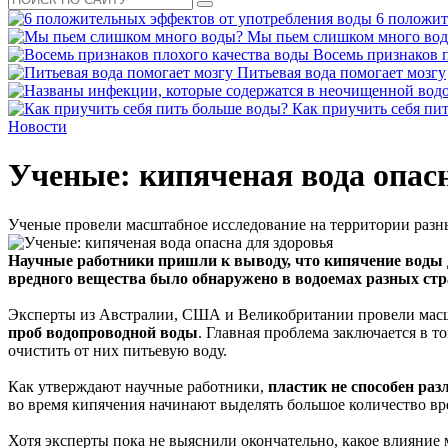
6 положит
Мы пьем слишком много во
Восемь признаков п
Питьевая вода помогает мозгу
Как приучить себя пи
Новости
Ученые: кипяченая вода опасн
Ученые провели масштабное исследование на территории разны
Научные работники пришли к выводу, что кипячение воды да
вредного вещества было обнаружено в водоемах разных стр
Эксперты из Австралии, США и Великобритании провели масшт
проб водопроводной воды
. Главная проблема заключается в 
очистить от них питьевую воду.
Как утверждают научные работники,
пластик не способен ра
во время кипячения начинают выделять большое количество вр
Хотя эксперты пока не выяснили окончательно, какое влияние м