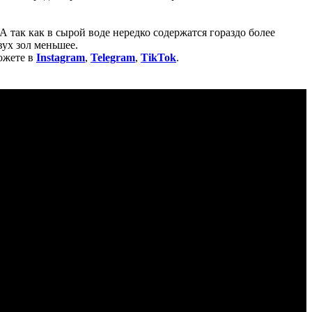
 так как в сырой воде нередко содержатся гораздо более
вух зол меньшее.
ожете в
Instagram
,
Telegram
,
TikTok
.