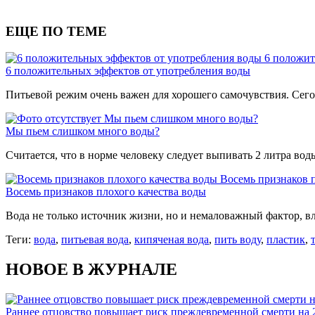
ЕЩЕ ПО ТЕМЕ
6 положит
6 положительных эффектов от употребления воды
Питьевой режим очень важен для хорошего самочувствия. Сег
Мы пьем слишком много воды?
Мы пьем слишком много воды?
Считается, что в норме человеку следует выпивать 2 литра вод
Восемь признаков п
Восемь признаков плохого качества воды
Вода не только источник жизни, но и немаловажный фактор, в
Теги:
вода
,
питьевая вода
,
кипяченая вода
,
пить воду
,
пластик
,
НОВОЕ В ЖУРНАЛЕ
Раннее отцовство повышает риск преждевременной смерти на