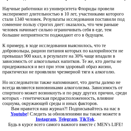
Научные работники из университета Флориды провели
эксперимент длительностью в 10 лет, участниками которого
стали 1340 человек. Результаты исследования поставили под
сомнение пользу строгих диет: оказалось, что чем раньше
человек начинает сильно ограничивать себя в еде, тем
большие неприятности поджидают его в будущем.
К примеру, в ходе исследования выяснилось, что те
добровольцы, рацион питания которых по калорийности не
превышал 900 ккал, в результате на 30% чаще впадали в
зависимость от алкогольных напитков. Те же, кто диеты не
придерживался и вел при этом здоровый образ жизни,
практически не проявляли чрезмерной тяги к алкоголю.
Но исследователи также напоминают, что диеты далеко не
всегда являются виновниками алкоголизма. Зависимость от
спиртного может возникнуть и по ряду других причин, среди
которых - генетическая предрасположенность, влияние
социума, окружающей среды и иных факторов.
Вам нравится наш журнал?! Подписывайтесь на нас в
Youtube
! Следить за обновлениями вы также можете в
Instagram
,
Telegram
,
TikTok
.
Будь в курсе всего самого важного вместе с MEN's LIFE!