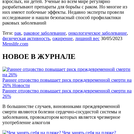
взрослых, ни детей. Ученые во всем мире регулярно
разрабатывают препараты для борьбы с раком. Но многие из
них имеют побочные эффекты. Недавно эксперты провели
исследование и нашли безопасный способ профилактики
раковых заболеваний
Теги:
рак
,
раковое заболевание
,
онкологическое заболевание
,
физическая активность
,
ожирение
,
лишний вес
30/05/2023
Menslife.com
НОВОЕ В ЖУРНАЛЕ
Раннее отцовство повышает риск преждевременной смерти на
26%
Новости
Раннее отцовство повышает риск преждевременной смерти на
26%
В большинстве случаев, виновниками преждевременной
смерти являются болезни сердечно-сосудистой системы и
заболевания, провокатором которых является чрезмерное
употребление алкоголя
Чем занять себя на пляже?