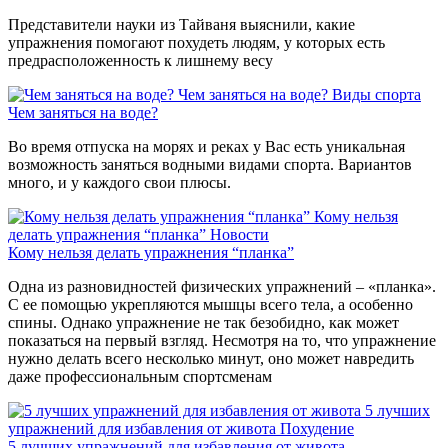
Представители науки из Тайваня выяснили, какие
упражнения помогают похудеть людям, у которых есть
предрасположенность к лишнему весу
Чем заняться на воде?
Виды спорта
Чем заняться на воде?
Во время отпуска на морях и реках у Вас есть уникальная
возможность заняться водными видами спорта. Вариантов
много, и у каждого свои плюсы.
Кому нельзя
делать упражнения “планка”
Новости
Кому нельзя делать упражнения “планка”
Одна из разновидностей физических упражнений – «планка».
С ее помощью укрепляются мышцы всего тела, а особенно
спины. Однако упражнение не так безобидно, как может
показаться на первый взгляд. Несмотря на то, что упражнение
нужно делать всего несколько минут, оно может навредить
даже профессиональным спортсменам
5 лучших
упражнений для избавления от живота
Похудение
5 лучших упражнений для избавления от живота