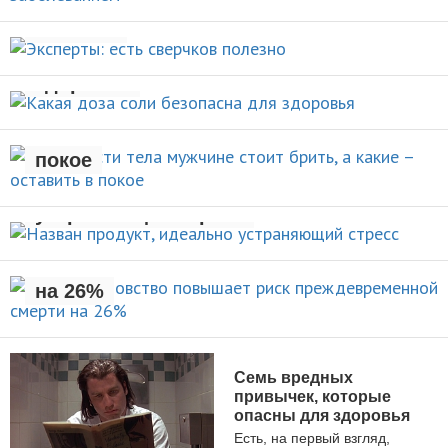
НОВОСТИ
полезно
Какая доза соли безопасна для
НОВОСТИ
здоровья
Какие части тела мужчине стоит
брить, а какие – оставить в
НОВОСТИ
покое
Назван продукт, идеально
УХОД ЗА СОБОЙ
устраняющий стресс
Раннее отцовство повышает
риск преждевременной смерти
НОВОСТИ
на 26%
НОВОСТИ
Семь вредных
привычек, которые
опасны для здоровья
Есть, на первый взгляд,