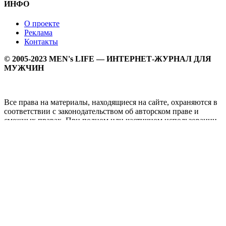
ИНФО
О проекте
Реклама
Контакты
© 2005-2023 MEN's LIFE — ИНТЕРНЕТ-ЖУРНАЛ ДЛЯ
МУЖЧИН
Все права на материалы, находящиеся на сайте, охраняются в
соответствии с законодательством об авторском праве и
смежных правах. При полном или частичном использовании
материалов прямая активная гипперссылка на
Мужской
журнал MEN's LIFE
обязательна.
MEN's LIFE - интернет-журнал для мужчин, который
заслуженно входит в ТОП лучших мужских журналов и
порталов. Ежедневно самое важное на самые волнующие
мужскую аудиторию темы - здоровый образ жизни, секс и
отношения, правила питания и диеты, фитнес и тренировки,
мужская мода и мужской стиль, карьера и деньги, мужской
досуг и многое другое в нашем мужском журнале.