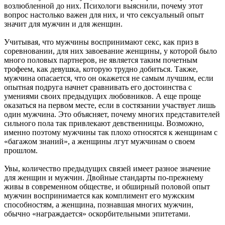
возлюбленной до них. Психологи выяснили, почему этот
вопрос настолько важен для них, и что сексуальный опыт
значит для мужчин и для женщин.
Учитывая, что мужчины воспринимают секс, как приз в
соревновании, для них завоевание женщины, у которой было
много половых партнеров, не является таким почетным
трофеем, как девушка, которую трудно добиться. Также,
мужчина опасается, что он окажется не самым лучшим, если
опытная подруга начнет сравнивать его достоинства с
умениями своих предыдущих любовников. А еще проще
оказаться на первом месте, если в состязании участвует лишь
один мужчина. Это объясняет, почему многих представителей
сильного пола так привлекают девственницы. Возможно,
именно поэтому мужчины так плохо относятся к женщинам с
«багажом знаний», а женщины лгут мужчинам о своем
прошлом.
Увы, количество предыдущих связей имеет разное значение
для женщин и мужчин. Двойные стандарты по-прежнему
живы в современном обществе, и обширный половой опыт
мужчин воспринимается как комплимент его мужским
способностям, а женщина, познавшая многих мужчин,
обычно «награждается» оскорбительными эпитетами.