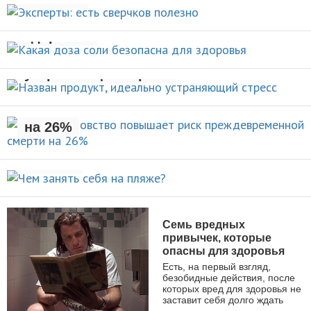
Какая доза соли безопасна для
НОВОСТИ
здоровья
Назван продукт, идеально
НОВОСТИ
устраняющий стресс
Раннее отцовство повышает
риск преждевременной смерти
НОВОСТИ
на 26%
Чем занять себя на
НОВОСТИ
пляже?
АКТИВНЫЙ ОТДЫХ
Семь вредных
привычек, которые
опасны для здоровья
Есть, на первый взгляд,
безобидные действия, после
которых вред для здоровья не
заставит себя долго ждать